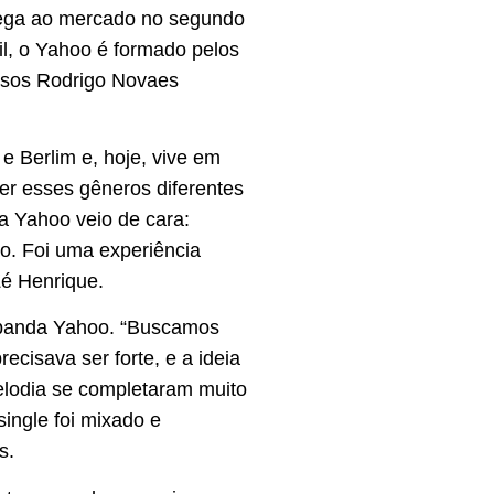
hega ao mercado no segundo
l, o Yahoo é formado pelos
tosos Rodrigo Novaes
 Berlim e, hoje, vive em
er esses gêneros diferentes
da Yahoo veio de cara:
o. Foi uma experiência
Zé Henrique.
a banda Yahoo. “Buscamos
cisava ser forte, e a ideia
melodia se completaram muito
ingle foi mixado e
s.