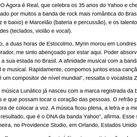
 O Agora é Real, que celebra os 35 anos do Yahoo e c
ado por muitos a banda de rock mais romântica do Brasi
 e baixo) e Marcelão (bateria e percussão), e os talen
des (teclados, violão e vocal).
o, a duas horas de Estocolmo, Myrin morou em Londres e
irador, me sinto abençoado por estar aqui. Poder absorv
e a sua estada no Brasil. A afinidade musical com a ban
 e musical. Rapidamente, compomos juntos essa cançã
 um compositor de nível mundial”, ressalta o vocalista 
 a música Lunático já nasceu com a marca registrada d
s e que possam tocar o coração das pessoas. O refrão pre
ora de colocar a voz. A música ficou plena, a letra e a 
resultado, que é o DNA da banda Yahoo”, afirma. Esse s
eira, no Providence Studio, em Orlando, Estados Unido