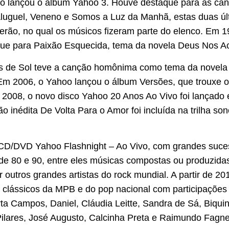
oo lançou o álbum Yahoo 3. Houve destaque para as ca
Aluguel, Veneno e Somos a Luz da Manhã, estas duas úl
rão, no qual os músicos fizeram parte do elenco. Em 1
que para Paixão Esquecida, tema da novela Deus Nos A
 de Sol teve a canção homônima como tema da novel
. Em 2006, o Yahoo lançou o álbum Versões, que trouxe 
 2008, o novo disco Yahoo 20 Anos Ao Vivo foi lançad
o inédita De Volta Para o Amor foi incluída na trilha s
CD/DVD Yahoo Flashnight – Ao Vivo, com grandes suce
de 80 e 90, entre eles músicas compostas ou produzidas
outros grandes artistas do rock mundial. A partir de 20
 clássicos da MPB e do pop nacional com participações
 Campos, Daniel, Cláudia Leitte, Sandra de Sá, Biquini
ilares, José Augusto, Calcinha Preta e Raimundo Fagne