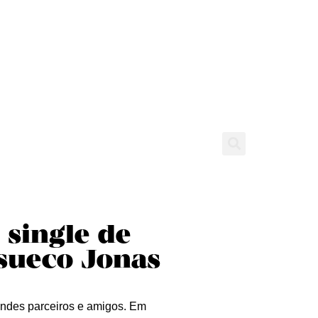
tícias
Entrevistas
Expediente
 single de
sueco Jonas
andes parceiros e amigos. Em