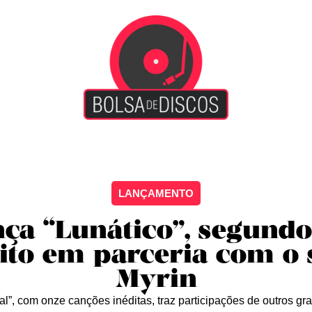
iscão
Entretenimento
Arte Livre
Rockstage
No
LANÇAMENTO
ça “Lunático”, segundo
ito em parceria com o 
Myrin
l”, com onze canções inéditas, traz participações de outros gr