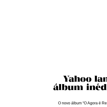
Sobre nós
Curta essa!
Críticas
D
Yahoo lan
álbum inéd
O novo álbum “O Agora é Rea