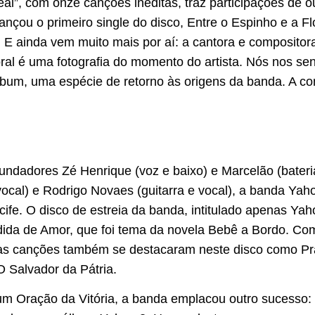
l”, com onze canções inéditas, traz participações de o
nçou o primeiro single do disco, Entre o Espinho e a Fl
E ainda vem muito mais por aí: a cantora e compositora
ral é uma fotografia do momento do artista. Nós nos sent
um, uma espécie de retorno às origens da banda. A con
ndadores Zé Henrique (voz e baixo) e Marcelão (bateria
vocal) e Rodrigo Novaes (guitarra e vocal), a banda Yah
ecife. O disco de estreia da banda, intitulado apenas Y
ida de Amor, que foi tema da novela Bebê a Bordo. Co
ras canções também se destacaram neste disco como Pra 
O Salvador da Pátria.
um Oração da Vitória, a banda emplacou outro sucesso: