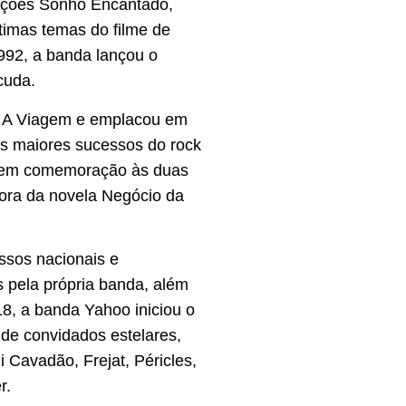
nções Sonho Encantado,
timas temas do filme de
992, a banda lançou o
cuda.
a A Viagem e emplacou em
os maiores sucessos do rock
o em comemoração às duas
onora da novela Negócio da
ssos nacionais e
 pela própria banda, além
18, a banda Yahoo iniciou o
 de convidados estelares,
 Cavadão, Frejat, Péricles,
r.