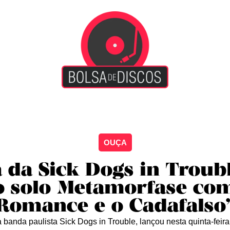
iscão
Entretenimento
Arte Livre
Rockstage
No
OUÇA
a da Sick Dogs in Troubl
o solo Metamorfase co
Romance e o Cadafalso
a banda paulista Sick Dogs in Trouble, lançou nesta quinta-feira 