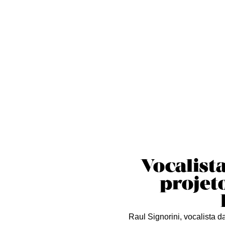
Sobre nós
Curta essa!
Críticas
D
Vocalist
projet
Raul Signorini, vocalista d