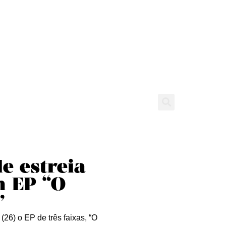
tícias
Entrevistas
Expediente
e estreia
m EP “O
”
(26) o EP de três faixas, “O