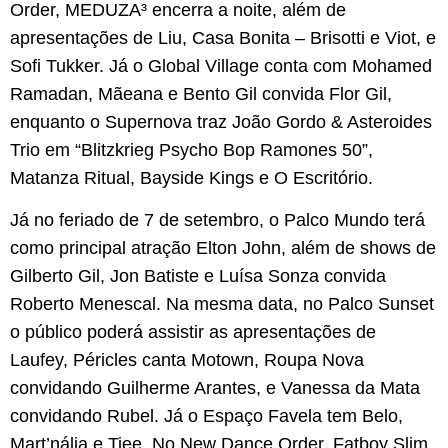
Order, MEDUZA³ encerra a noite, além de
apresentações de Liu, Casa Bonita – Brisotti e Viot, e
Sofi Tukker. Já o Global Village conta com Mohamed
Ramadan, Mãeana e Bento Gil convida Flor Gil,
enquanto o Supernova traz João Gordo & Asteroides
Trio em “Blitzkrieg Psycho Bop Ramones 50”,
Matanza Ritual, Bayside Kings e O Escritório.
Já no feriado de 7 de setembro, o Palco Mundo terá
como principal atração Elton John, além de shows de
Gilberto Gil, Jon Batiste e Luísa Sonza convida
Roberto Menescal. Na mesma data, no Palco Sunset
o público poderá assistir as apresentações de
Laufey, Péricles canta Motown, Roupa Nova
convidando Guilherme Arantes, e Vanessa da Mata
convidando Rubel. Já o Espaço Favela tem Belo,
Mart’nália e Tiee. No New Dance Order, Fatboy Slim