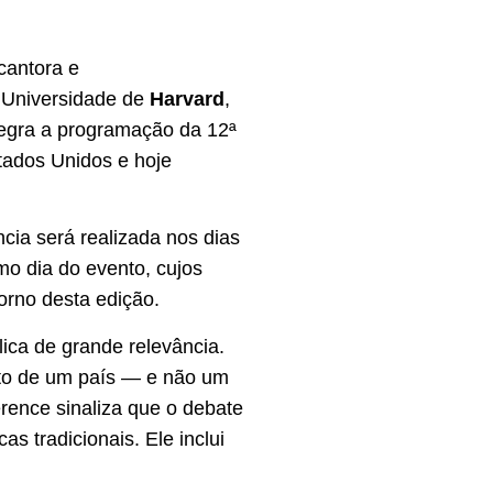
 cantora e
 Universidade de
Harvard
,
ntegra a programação da 12ª
tados Unidos e hoje
cia será realizada nos dias
mo dia do evento, cujos
orno desta edição.
ca de grande relevância.
nto de um país — e não um
erence sinaliza que o debate
as tradicionais. Ele inclui