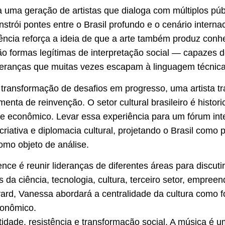
uma geração de artistas que dialoga com múltiplos públi
onstrói pontes entre o Brasil profundo e o cenário inter
ncia reforça a ideia de que a arte também produz conh
ão formas legítimas de interpretação social — capazes d
peranças que muitas vezes escapam à linguagem técnica
a transformação de desafios em progresso, uma artista tr
menta de reinvenção. O setor cultural brasileiro é histori
 e econômico. Levar essa experiência para um fórum int
criativa e diplomacia cultural, projetando o Brasil como
omo objeto de análise.
nce é reunir lideranças de diferentes áreas para discuti
da ciência, tecnologia, cultura, terceiro setor, empreen
rd, Vanessa abordará a centralidade da cultura como fo
conômico.
ntidade, resistência e transformação social. A música é 