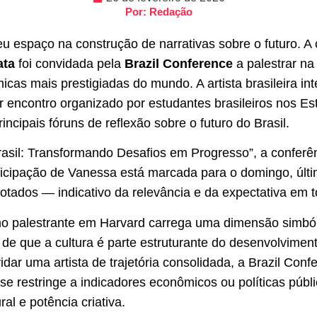
Por: Redação
seu espaço na construção de narrativas sobre o futuro. A
ata
foi convidada pela
Brazil Conference
a palestrar na
icas mais prestigiadas do mundo. A artista brasileira i
r encontro organizado por estudantes brasileiros nos Es
cipais fóruns de reflexão sobre o futuro do Brasil.
sil: Transformando Desafios em Progresso”, a conferên
ticipação de Vanessa está marcada para o domingo, últi
tados — indicativo da relevância e da expectativa em t
 palestrante em Harvard carrega uma dimensão simbóli
 de que a cultura é parte estruturante do desenvolvime
idar uma artista de trajetória consolidada, a Brazil Conf
se restringe a indicadores econômicos ou políticas públic
ral e potência criativa.