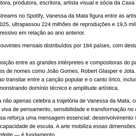
ra, produtora, escritora, artista visual e sócia da Casa
reams no Spotify, Vanessa da Mata figura entre as artis
025, ultrapassou 224 milhões de reproduções e 19,5 mil
ressivo em relação ao ano anterior.
ouvintes mensais distribuídos por 184 países, com desta
osição entre as grandes intérpretes e compositoras do 
ções de nomes como João Gomes, Robert Glasper e Jota.p
ao transitar entre a canção popular e o canto lírico, inc
monstrando domínio técnico e amplitude artística.
a não apenas celebra a trajetória de Vanessa da Mata,
a viva de pensamento, sensibilidade e transformação no 
essa reforça uma mensagem essencial: desenvolvimento 
e capacidade de escuta. A arte mobiliza essas dimensõe
enfeite — é fundamento.