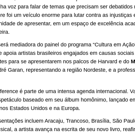
nha voz para falar de temas que precisam ser debatidos
 foi um veículo enorme para lutar contra as injustiças 
unidade de apresentar, em um espaço de excelência aca
eira.
erá mediadora do painel do programa “Cultura em Ação”, 
apoia artistas brasileiros engajados em causas sociais 
ntes para se apresentarem nos palcos de Harvard e do
M
dré Garan, representando a região Nordeste, e a profes
nference é parte de uma intensa agenda internacional. V
espetáculo baseado em seu álbum homônimo, lançado em
 nos Estados Unidos e na Europa.
sentações incluem Aracaju, Trancoso, Brasília, São Paulo
ical, a artista avança na escrita de seu novo livro, rea