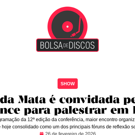
iscão
Entretenimento
Arte Livre
Rockstage
No
SHOW
da Mata é convidada pe
nce para palestrar em
programação da 12ª edição da conferência, maior encontro organiz
hoje consolidado como um dos principais fóruns de reflexão sob
26 de fevereiro de 2026