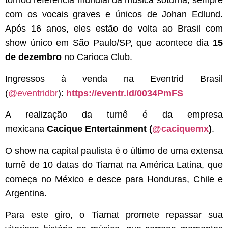
tornou referência mundial da música soturna, sempre
com os vocais graves e únicos de Johan Edlund.
Após 16 anos, eles estão de volta ao Brasil com
show único em São Paulo/SP, que acontece dia
15
de dezembro
no Carioca Club.
Ingressos à venda na Eventrid Brasil
(
@eventridbr
):
https://eventr.
id/0034PmFS
A realização da turnê é da empresa
mexicana
Cacique Entertainment (
@caciquemx
)
.
O show na capital paulista é o último de uma extensa
turnê de 10 datas do Tiamat na América Latina, que
começa no México e desce para Honduras, Chile e
Argentina.
Para este giro, o Tiamat promete repassar sua