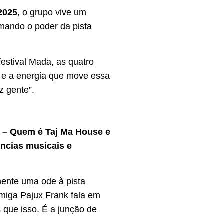
2025
, o grupo vive um
rmando o poder da pista
estival Mada, as quatro
s e a energia que move essa
z gente”.
 – Quem é Taj Ma House e
ências musicais e
mente uma ode à pista
miga Pajux Frank fala em
que isso. É a junção de