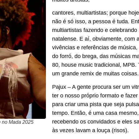
cantores, multiartistas; porque hoje
não é só isso, a pessoa é tuda. En
multiartistas fazendo e celebrand
natalense. E aí, obviamente, com 
vivências e referências de música,
do forró, do brega, das músicas ma
80, house music tradicional, MPB.
um grande remix de muitas coisas.
Pajux – A gente procura ser um vitr
ter o nosso próprio formato e faze
para criar uma pista que seja pul
tempo. Então, é uma casa mesmo, 
recebendo os convidados e eles s
e no Mada 2025
às vezes lavam a louça (risos).