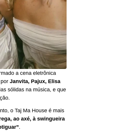
rmado a cena eletrônica
o por
Janvita, Pajux, Elisa
rias sólidas na música, e que
ação.
nto, o Taj Ma House é mais
rega, ao axé, à swingueira
tiguar”
.