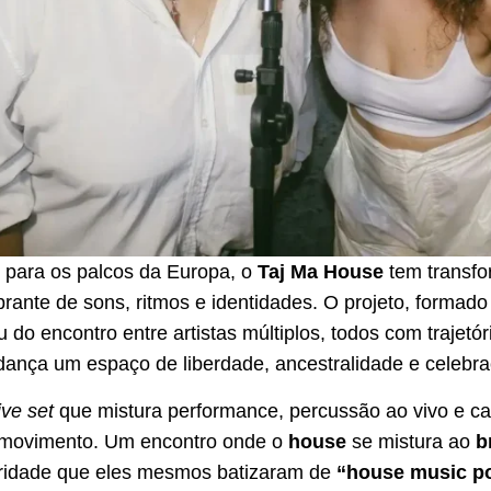
l para os palcos da Europa, o
Taj Ma House
tem transfo
brante de sons, ritmos e identidades. O projeto, formad
u do encontro entre artistas múltiplos, todos com trajetó
 dança um espaço de liberdade, ancestralidade e celebr
ive set
que mistura performance, percussão ao vivo e ca
movimento. Um encontro onde o
house
se mistura ao
b
oridade que eles mesmos batizaram de
“house music po