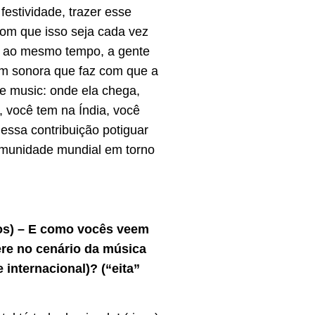
festividade, trazer esse
com que isso seja cada vez
e, ao mesmo tempo, a gente
em sonora que faz com que a
e music: onde ela chega,
, você tem na Índia, você
essa contribuição potiguar
omunidade mundial em torno
os) – E como vocês veem
ere no cenário da música
e internacional)? (“eita”