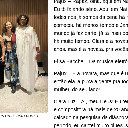
Pajux – Rapaz, olha, aqui em Nat
Eu tô falando sério. Aqui em Na
todos nós já somos da cena há 
começou há menos tempo é Janvi
mundo já faz parte, já tá inseri
há muito tempo. Clara é a novata
anos, mas é a novata, pra você
Elisa Bacche – Da música eletrô
Pajux – É a novata, mas que é u
então ela já puxa a gente pra tod
mulher, do seu lado!
Clara Luz – Ai, meu Deus! Eu te
e compositora há mais de 20 ano
s entrevista com a
calcado na pesquisa da diáspor
período, eu cantei muito blues, 