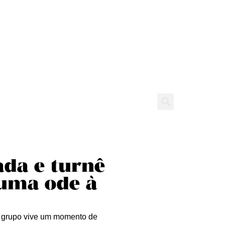
tícias
Entrevistas
Expediente
ada e turnê
 uma ode à
o grupo vive um momento de