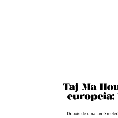
Sobre nós
Curta essa!
Críticas
D
Taj Ma Hou
europeia:
Depois de uma turnê meteó