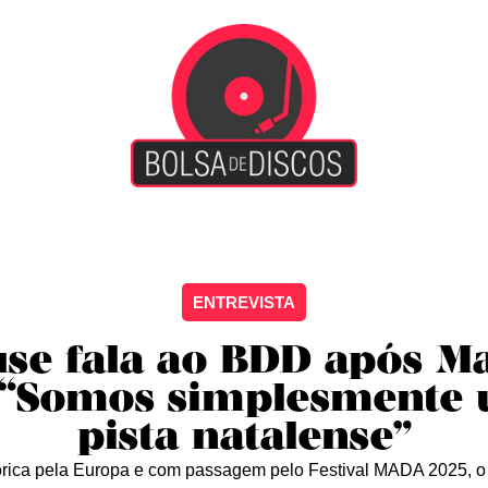
iscão
Entretenimento
Arte Livre
Rockstage
No
ENTREVISTA
se fala ao BDD após M
 “Somos simplesmente
pista natalense”
rica pela Europa e com passagem pelo Festival MADA 2025, 