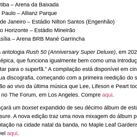
itiba – Arena da Baixada
 Paulo – Allianz Parque
 de Janeiro – Estádio Nilton Santos (Engenhão)
lo Horizonte – Estádio Mineirão
rasília – Arena BRB Mané Garrincha
a antologia
Rush 50 (Anniversary Super Deluxe)
, em 202
pica, que funciona igualmente bem como uma introduçã
para o superfã.” A compilação está disponível em cinc
ua discografia, começando com a primeira reedição do s
 ao vivo da última música que Lee, Lifeson e Peart to
, no The Forum, em Los Angeles. Compre
aqui
.
nçará um
boxset
expandido de seu décimo álbum de estú
sure
. A nova edição traz uma nova mixagem do álbum p
ntação na cidade natal da banda, no Maple Leaf Garden
vel
aqui
.