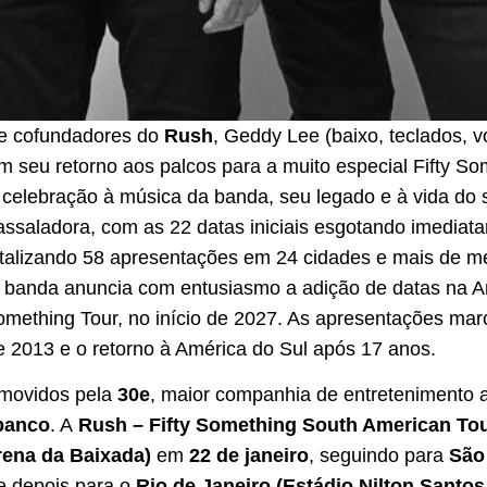
 e cofundadores do
Rush
, Geddy Lee (baixo, teclados, v
ram seu retorno aos palcos para a muito especial Fifty 
lebração à música da banda, seu legado e à vida do sa
avassaladora, com as 22 datas iniciais esgotando imediat
otalizando 58 apresentações em 24 cidades e mais de me
a banda anuncia com entusiasmo a adição de datas na A
omething Tour, no início de 2027. As apresentações mar
 2013 e o retorno à América do Sul após 17 anos.
omovidos pela
30e
, maior companhia de entretenimento a
ibanco
. A
Rush – Fifty Something South American To
rena da Baixada)
em
22 de janeiro
, seguindo para
São 
 e depois para o
Rio de Janeiro (Estádio Nilton Santo