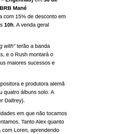
a BRB Mané
siva com 15% de desconto em
às
10h
. A venda geral
g with”
terão a banda
s, e o Rush montará o
seus maiores sucessos e
positora e produtora alemã
u quatro álbuns solo. A
 Daltrey).
 cidades em que não tocamos
entamos. Tanto Alex quanto
a com Loren, aprendendo