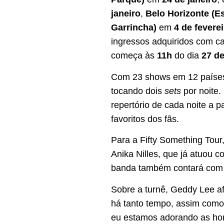
janeiro
,
Belo Horizonte (E
Garrincha)
em
4 de fevere
ingressos adquiridos com ca
começa às
11h
do dia
27 de
Com 23 shows em 12 países
tocando dois
sets
por noite.
repertório de cada noite a 
favoritos dos fãs.
Para a Fifty Something Tour
Anika Nilles, que já atuou 
banda também contará com a
Sobre a turnê, Geddy Lee a
há tanto tempo, assim como
eu estamos adorando as ho