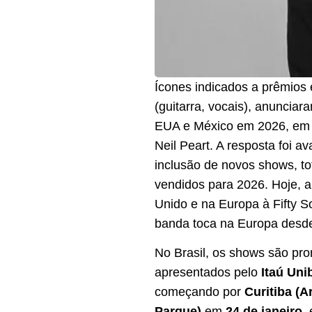
Ícones indicados a prêmios
(guitarra, vocais), anuncia
EUA e México em 2026, em ce
Neil Peart. A resposta foi 
inclusão de novos shows, t
vendidos para 2026. Hoje, 
Unido e na Europa à Fifty S
banda toca na Europa desde
No Brasil, os shows são pr
apresentados pelo
Itaú Un
começando por
Curitiba (A
Parque)
em
24 de janeiro
,