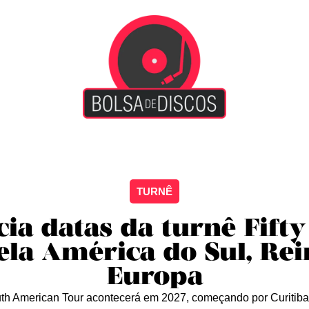
iscão
Entretenimento
Arte Livre
Rockstage
No
TURNÊ
ia datas da turnê Fift
ela América do Sul, Rei
Europa
uth American Tour acontecerá em 2027, começando por Curitiba