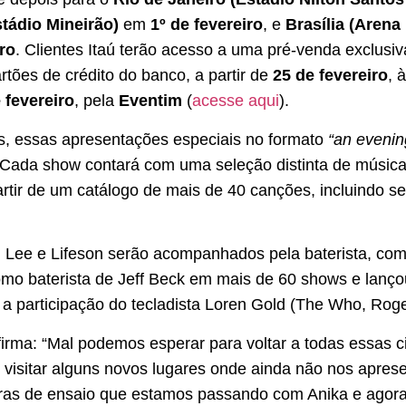
stádio Mineirão)
em
1º de fevereiro
, e
Brasília (Aren
iro
. Clientes Itaú terão acesso a uma pré-venda exclu
rtões de crédito do banco, a partir de
25 de fevereiro
, 
 fevereiro
, pela
Eventim
(
acesse aqui
).
, essas apresentações especiais no formato
“an evenin
 Cada show contará com uma seleção distinta de música
partir de um catálogo de mais de 40 canções, incluindo 
, Lee e Lifeson serão acompanhados pela baterista, com
como baterista de Jeff Beck em mais de 60 shows e lanço
 participação do tecladista Loren Gold (The Who, Roger
firma: “Mal podemos esperar para voltar a todas essas
 visitar alguns novos lugares onde ainda não nos apres
ras de ensaio que estamos passando com Anika e agor