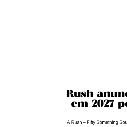
Sobre nós
Curta essa!
Críticas
D
Rush anunc
em 2027 p
A Rush – Fifty Something So