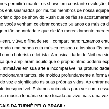
 nos permitirá manter os shows em constante evolução, 
mos entusiasmados por muitos membros de nossa equipe
 criar o tipo de show do Rush que os fãs se acostumara
e vocês venham celebrar conosco 50 anos da música d
gem tão aguardada e que ele tão merecidamente merece
a Peart, viúva e filha de Neil, compartilham: “Estamos e
brando uma banda cuja música ressoou e inspirou fãs po
l como baterista e letrista. A musicalidade de Neil era 
rça que ampliaram aquilo que o próprio ritmo poderia ex
ível. Inimitável em sua arte e incomparável na profundida
 emocionaram tantos, ele moldou profundamente a forma
o voz e significado às suas próprias vidas. Ao entrar n
te inesquecível. Estamos animadas para ver como essa
ssa música lendária sendo tocada ao vivo mais uma vez
CAIS DA TURNÊ PELO BRASIL: