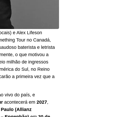
ocais) e Alex Lifeson
Something Tour no Canadá,
udoso baterista e letrista
amente, o que motivou a
io milhão de ingressos
mérica do Sul, no Reino
carão a primeira vez que a
o vivo do país, e
ur
acontecerá em
2027
,
Paulo (Allianz
s – Engenhão)
em
30 de