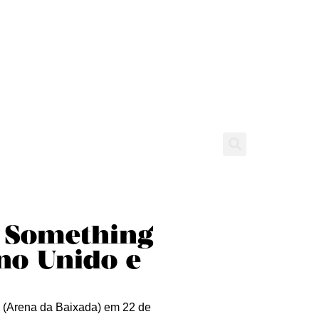
tícias
Entrevistas
Expediente
y Something
no Unido e
 (Arena da Baixada) em 22 de