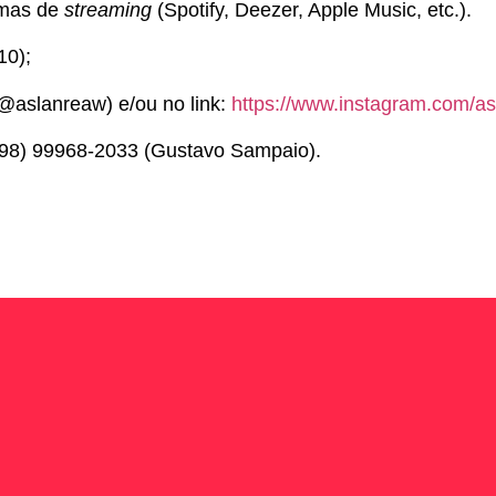
rmas de
streaming
(Spotify, Deezer, Apple Music, etc.).
10);
@aslanreaw) e/ou no link:
https://www.instagram.com/as
98) 99968-2033 (Gustavo Sampaio).