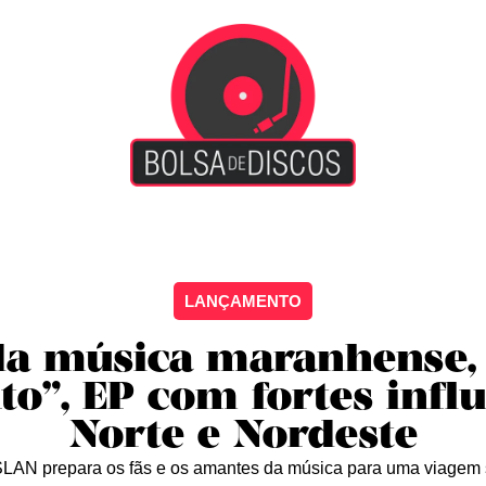
iscão
Entretenimento
Arte Livre
Rockstage
No
LANÇAMENTO
da música maranhense, 
o”, EP com fortes infl
Norte e Nordeste
LAN prepara os fãs e os amantes da música para uma viagem s