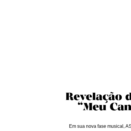
Sobre nós
Curta essa!
Críticas
D
Revelação 
“Meu Cant
Em sua nova fase musical, AS