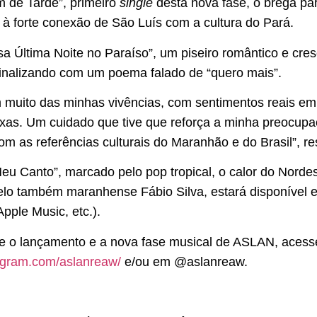
m de Tarde”, primeiro
single
desta nova fase, o brega pa
forte conexão de São Luís com a cultura do Pará.
a Última Noite no Paraíso”, um piseiro romântico e cre
finalizando com um poema falado de “quero mais”.
muito das minhas vivências, com sentimentos reais em
aixas. Um cuidado que tive que reforça a minha preocup
m as referências culturais do Maranhão e do Brasil”, r
Meu Canto”, marcado pelo pop tropical, o calor do Norde
lo também maranhense Fábio Silva, estará disponível e
Apple Music, etc.).
 o lançamento e a nova fase musical de ASLAN, acesse o 
tagram.com/aslanreaw/
e/ou em @aslanreaw.