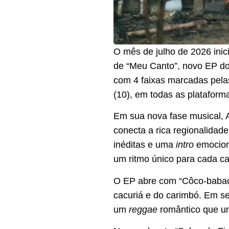
O mês de julho de 2026 ini
de “Meu Canto”, novo EP do
com 4 faixas marcadas pelas 
(10), em todas as plataforma
Em sua nova fase musical, 
conecta a rica regionalidad
inéditas e uma
intro
emociona
um ritmo único para cada c
O EP abre com “Côco-babaçu
cacuriá e do carimbó. Em seg
um
reggae
romântico que un