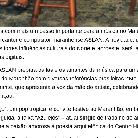
cia com mais um passo importante para a música no Ma
 cantor e compositor maranhense ASLAN. A novidade, um
fortes influências culturais do Norte e Nordeste, será l
s digitais.
ASLAN prepara os fãs e os amantes da música para uma
e do Maranhão com diversas referências brasileiras. “Meu
nte, que apresenta a voz da mãe do artista, celebrando
anção.
”, um pop tropical e convite festivo ao Maranhão, emb
uida, a faixa “Azulejos” – atual
single
de trabalho do ar
e a paixão amorosa à poesia arquitetônica do Centro Hi