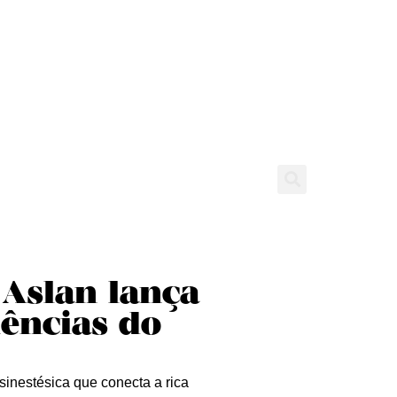
tícias
Entrevistas
Expediente
Aslan lança
uências do
inestésica que conecta a rica