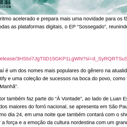
itmo acelerado e prepara mais uma novidade para os fã
todas as plataformas digitais, o EP “Sossegado”, reunin
m/prerelease/3HStvi7JgT0D15GKP1LgWN?si=d_SyRQR
Raí é um dos nomes mais populares do gênero na atuali
tify e uma coleção de sucessos na boca do povo, como 
 Manhã”.
tor também faz parte do “À Vontade”, ao lado de Luan Es
dos maiores do forró nacional, se apresenta em São Pau
imo dia 24, em uma noite que também contará com o sho
 a força e a emoção da cultura nordestina com um grand