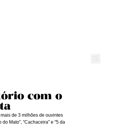
tícias
Entrevistas
Expediente
tório com o
ta
mais de 3 milhões de ouvintes
 do Mato”, “Cachaceira” e “5 da