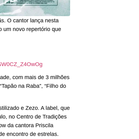
s. O cantor lança nesta
do um novo repertório que
TSuSW0CZ_Z4OwOg
dade, com mais de 3 milhões
“Tapão na Raba”, “Filho do
tilizado e Zezo. A label, que
lo, no Centro de Tradições
w da cantora Priscila
e encontro de estrelas.