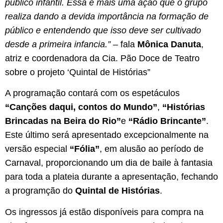
p
ú
blico infantil. Essa
é
mais uma a
çã
o que o grupo
realiza dando a devida import
â
ncia na forma
çã
o de
p
ú
blico e entendendo que isso deve ser cultivado
desde a primeira infancia.
”
– fala
M
ô
nica Danuta
,
atriz e coordenadora da Cia. Pão Doce de Teatro
sobre o projeto ‘Quintal de Histórias”
A programação contará com os espetáculos
“Can
çõ
es daqui, contos do Mundo”
,
“Hist
ó
rias
Brincadas na Beira do Rio”
e
“R
á
dio Brincante”
.
Este último será apresentado excepcionalmente na
versão especial
“F
ó
lia”
, em alusão ao período de
Carnaval, proporcionando um dia de baile à fantasia
para toda a plateia durante a apresentação, fechando
a programção do
Quintal de Hist
ó
rias
.
Os ingressos já estão disponíveis para compra na