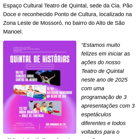
Espaço Cultural Teatro de Quintal, sede da Cia. Pão
Doce e reconhecido Ponto de Cultura, localizado na
Zona Leste de Mossoró, no bairro do Alto de São
Manoel.
“
Estamos muito
felizes em iniciar as
a
çõ
es do nosso
Teatro de Quintal
neste ano de 2025
com uma
programa
çã
o de 3
apresenta
çõ
es com 3
espet
á
culos
diferentes e todos
voltados para o