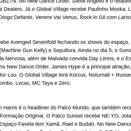
GBZ7N. No New Dance Order, Steve Angello é o headlin
t Dealers. Já o Global Village recebe Paulinho Moska, 
Diogo Defante, Venere Vai Venus, Rock in Gil com Laris
cebe Avenged Sevenfold fechando os shows do espaço,
(Machine Gun Kelly) e Sepultura. Ainda no dia 5, o Su
da Nervosa, além de Malvada convida Day Limns, e o E
o New Dance Order, James Hype é a principal atração
tor Lou. O Global Village terá Korzus, Noturnall + Russe
ombo, Lvcas, MC Taya e Zero.
in Harris é o headliner do Palco Mundo, que também rec
Formação Original. O Palco Sunset recebe NE-YO, Jota
 Espaço Favela tem Xamã, Rael e Budah. No New Danc