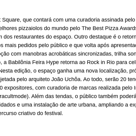
 Square, que contará com uma curadoria assinada pelo 
elhores pizzaiolos do mundo pelo The Best Pizza Awar
m dos restaurantes do espaço. Outro destaque é o retor
 mais pedidos pelo público e que volta após apresentaçõ
ão com manobras acrobáticas sincronizadas, trilha son
, a Babilônia Feira Hype retorna ao Rock in Rio para cel
 Nesta edição, o espaço ganha uma nova localização, p
jetada pelo arquiteto João Uchôa. Ao todo, serão 20 ten
60 expositores, com curadoria de marcas realizada pelo In
bracultmode). Além das tendas, o público também poder
ados e uma instalação de arte urbana, ampliando a ex
curso criativo do festival.