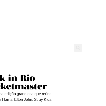
tícias
Entrevistas
Expediente
k in Rio
icketmaster
uma edição grandiosa que reúne
Harris, Elton John, Stray Kids,