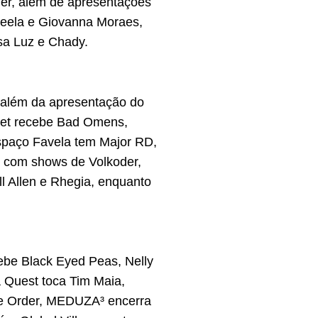
er, além de apresentações
Leela e Giovanna Moraes,
sa Luz e Chady.
 além da apresentação do
nset recebe Bad Omens,
spaço Favela tem Major RD,
, com shows de Volkoder,
ll Allen e Rhegia, enquanto
ebe Black Eyed Peas, Nelly
 Quest toca Tim Maia,
e Order, MEDUZA³ encerra