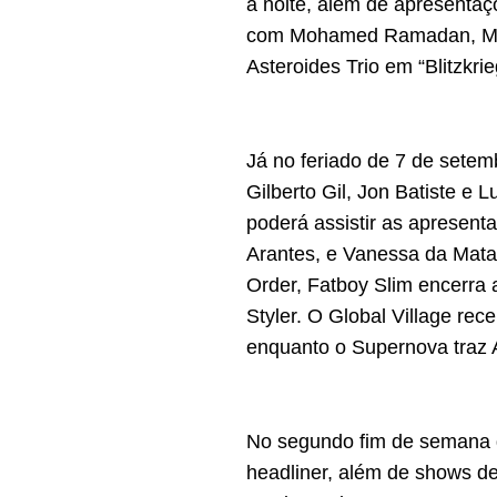
a noite, além de apresentaçõ
com Mohamed Ramadan, Mãea
Asteroides Trio em “Blitzkr
Já no feriado de 7 de setem
Gilberto Gil, Jon Batiste e
poderá assistir as apresen
Arantes, e Vanessa da Mata
Order, Fatboy Slim encerra 
Styler. O Global Village re
enquanto o Supernova traz A
No segundo fim de semana d
headliner, além de shows d