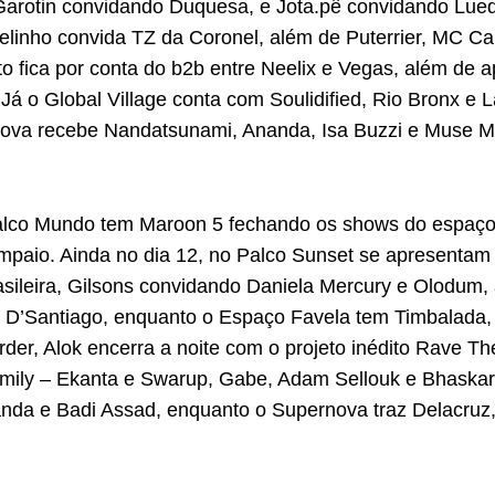
Garotin convidando Duquesa, e Jota.pê convidando Lued
inho convida TZ da Coronel, além de Puterrier, MC Ca
 fica por conta do b2b entre Neelix e Vegas, além de 
Global Village conta com Soulidified, Rio Bronx e La
nova recebe Nandatsunami, Ananda, Isa Buzzi e Muse M
alco Mundo tem Maroon 5 fechando os shows do espaço
ampaio. Ainda no dia 12, no Palco Sunset se apresenta
ileira, Gilsons convidando Daniela Mercury e Olodum, 
o D’Santiago, enquanto o Espaço Favela tem Timbalada, 
der, Alok encerra a noite com o projeto inédito Rave T
mily – Ekanta e Swarup, Gabe, Adam Sellouk e Bhaskar.
nda e Badi Assad, enquanto o Supernova traz Delacruz,