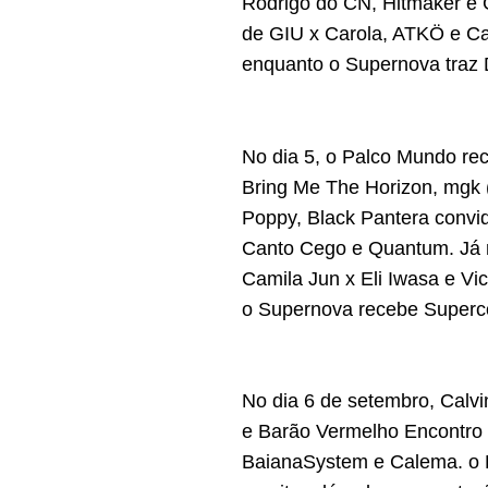
Rodrigo do CN, Hitmaker e 
de GIU x Carola, ATKÖ e Ca
enquanto o Supernova traz 
No dia 5, o Palco Mundo re
Bring Me The Horizon, mgk 
Poppy, Black Pantera convi
Canto Cego e Quantum. Já n
Camila Jun x Eli Iwasa e Vic
o Supernova recebe Superc
No dia 6 de setembro, Calv
e Barão Vermelho Encontro 
BaianaSystem e Calema. o