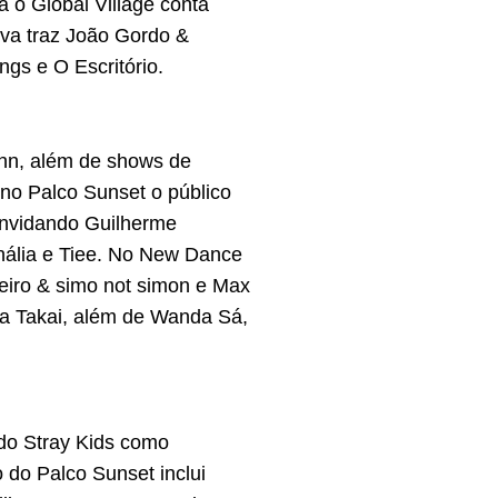
á o Global Village conta
va traz João Gordo &
gs e O Escritório.
ohn, além de shows de
no Palco Sunset o público
onvidando Guilherme
nália e Tiee. No New Dance
neiro & simo not simon e Max
da Takai, além de Wanda Sá,
do Stray Kids como
do Palco Sunset inclui