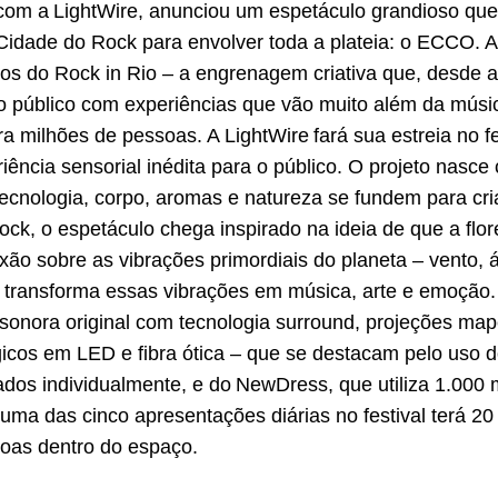
 com a LightWire, anunciou um espetáculo grandioso q
idade do Rock para envolver toda a plateia: o ECCO. A
os do Rock in Rio – a engrenagem criativa que, desde a
 o público com experiências que vão muito além da músi
 milhões de pessoas. A LightWire fará sua estreia no fes
ncia sensorial inédita para o público. O projeto nasc
ecnologia, corpo, aromas e natureza se fundem para cri
ck, o espetáculo chega inspirado na ideia de que a flor
ão sobre as vibrações primordiais do planeta – vento, á
transforma essas vibrações em música, arte e emoção.
a sonora original com tecnologia surround, projeções map
ógicos em LED e fibra ótica – que se destacam pelo uso
ados individualmente, e do NewDress, que utiliza 1.000 m
uma das cinco apresentações diárias no festival terá 2
oas dentro do espaço.