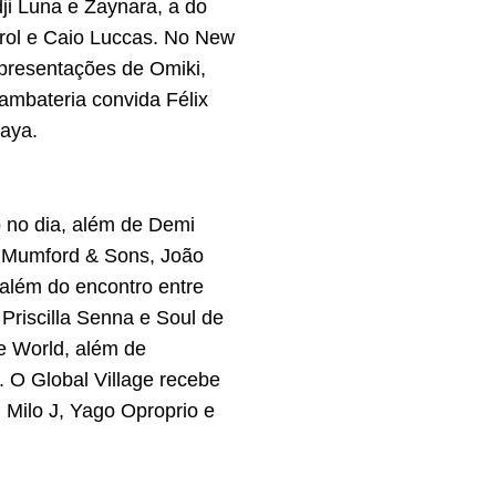
ji Luna e Zaynara, a do
rol e Caio Luccas. No New
apresentações de Omiki,
mbateria convida Félix
aya.
 no dia, além de Demi
m Mumford & Sons, João
além do encontro entre
Priscilla Senna e Soul de
he World, além de
 O Global Village recebe
 Milo J, Yago Oproprio e