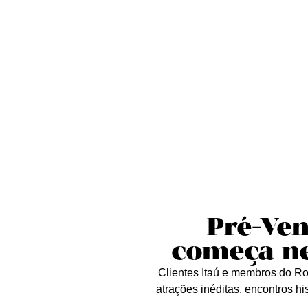
Sobre nós
Curta essa!
Críticas
D
Pré-Ven
começa nes
Clientes Itaú e membros do Ro
atrações inéditas, encontros h