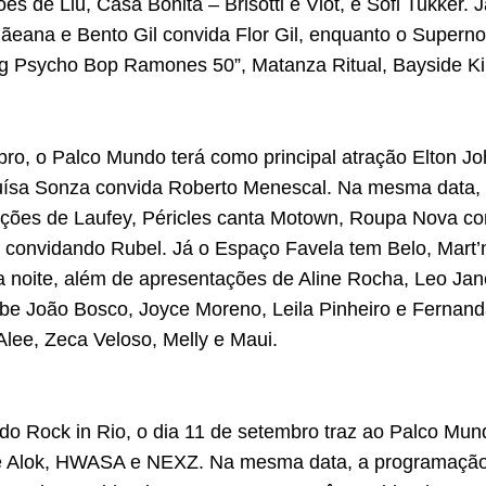
es de Liu, Casa Bonita – Brisotti e Viot, e Sofi Tukker. J
na e Bento Gil convida Flor Gil, enquanto o Superno
ieg Psycho Bop Ramones 50”, Matanza Ritual, Bayside Kin
bro, o Palco Mundo terá como principal atração Elton J
 Luísa Sonza convida Roberto Menescal. Na mesma data, 
tações de Laufey, Péricles canta Motown, Roupa Nova c
 convidando Rubel. Já o Espaço Favela tem Belo, Mart’
a noite, além de apresentações de Aline Rocha, Leo Ja
cebe João Bosco, Joyce Moreno, Leila Pinheiro e Fernan
lee, Zeca Veloso, Melly e Maui.
o Rock in Rio, o dia 11 de setembro traz ao Palco Mun
e Alok, HWASA e NEXZ. Na mesma data, a programação 