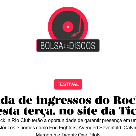
iscão
Entretenimento
Arte Livre
Rockstage
No
FESTIVAL
da de ingressos do Roc
ta terça, no site da T
ck in Rio Club terão a oportunidade de garantir presença em 
istóricos e nomes como Foo Fighters, Avenged Sevenfold, Calvin 
Maroon 5 e Twenty One Pilots