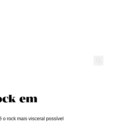
tícias
Entrevistas
Expediente
rock em
 o rock mais visceral possível