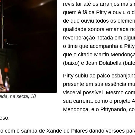
revisitar até os arranjos mais
quem é fã da Pitty e ouviu o d
de que ouviu todos os elemen
qualidade sonora emanada no
reverberação notada em algun
o time que acompanha a Pitt
que o citado Martin Mendonça 
(baixo) e Jean Dolabella (bate
Pitty subiu ao palco esbanjan
presente em sua essência mus
visceral possível. Mesmo com
ada, na sexta, 18
sua carreira, como o projeto 
Mendonça, e o Pittynando, c
peso.
paço com o samba de Xande de Pilares dando versões pa