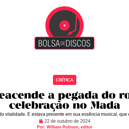
iscão
Entretenimento
Arte Livre
Rockstage
No
CRÍTICA
reacende a pegada do 
celebração no Mada
do vitalidade. E estava presente em sua essência musical, que é
22 de outubro de 2024
Por: William Robson, editor