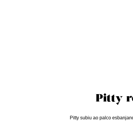
Sobre nós
Curta essa!
Críticas
D
Pitty 
Pitty subiu ao palco esbanjan