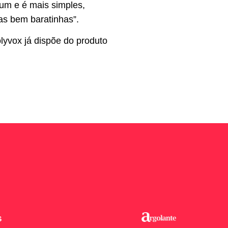
mum e é mais simples,
as bem baratinhas”.
lyvox já dispõe do produto
S