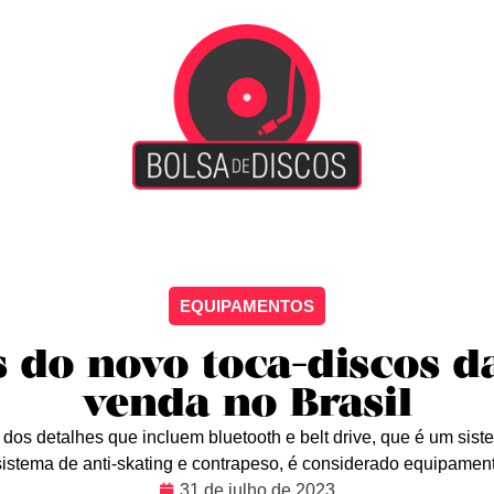
iscão
Entretenimento
Arte Livre
Rockstage
No
EQUIPAMENTOS
 do novo toca-discos d
venda no Brasil
dos detalhes que incluem bluetooth e belt drive, que é um si
 sistema de anti-skating e contrapeso, é considerado equipamen
31 de julho de 2023