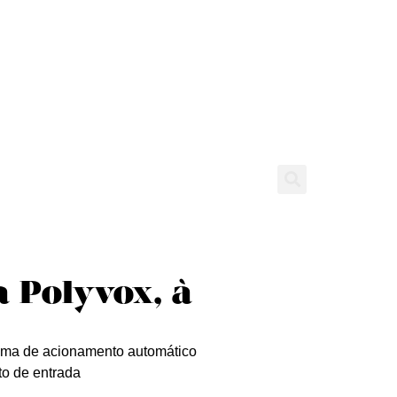
tícias
Entrevistas
Expediente
a Polyvox, à
stema de acionamento automático
to de entrada