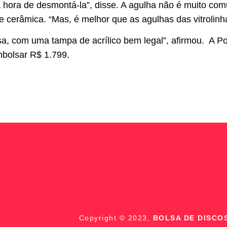
 hora de desmontá-la”, disse. A agulha não é muito co
 cerâmica. “Mas, é melhor que as agulhas das vitrolinh
sa, com uma tampa de acrílico bem legal”, afirmou. A Po
mbolsar R$ 1.799.
Copyright © 2023,
BOLSA DE DISCO