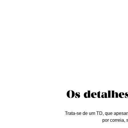
Sobre nós
Curta essa!
Críticas
D
Os detalhes
Trata-se de um TD, que apesar 
por correia,