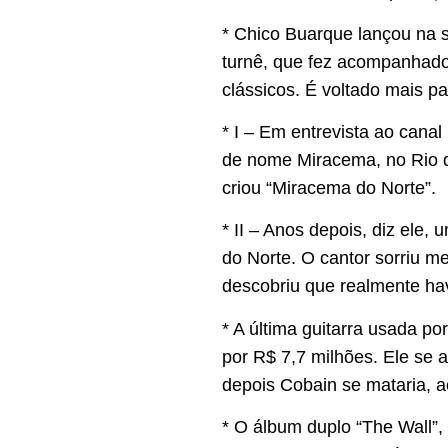
* Chico Buarque lançou na se
turnê, que fez acompanhado
clássicos. É voltado mais pa
* I – Em entrevista ao cana
de nome Miracema, no Rio d
criou “Miracema do Norte”.
* II – Anos depois, diz ele
do Norte. O cantor sorriu m
descobriu que realmente hav
* A última guitarra usada p
por R$ 7,7 milhões. Ele se 
depois Cobain se mataria, 
* O álbum duplo “The Wall”,