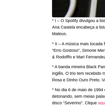
* I – O Spotify divulgou a l
Ana Castela encabeça a lis
Mateus.
* II – A música mais tocada
“Erro Gostoso”, Simone Mend
& Rodolffo e Mari Fernande
* A banda mineira Black Pan
inglês. O trio tem recebido 
Rosa e Dinho Ouro Preto. V
* No dia 6 de maio de 1994
detonando, sem meias palavra
disco “Severino”. Clique
aqu