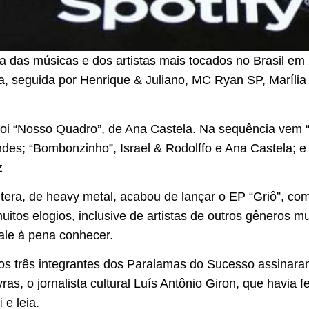
ista das músicas e dos artistas mais tocados no Brasil em
ta, seguida por Henrique & Juliano, MC Ryan SP, Maríli
 foi “Nosso Quadro”, de Ana Castela. Na sequência vem 
es; “Bombonzinho”, Israel & Rodolffo e Ana Castela; e 
z
tera, de heavy metal, acabou de lançar o EP “Griô”, com
muitos elogios, inclusive de artistas de outros gêneros m
ale à pena conhecer.
 os três integrantes dos Paralamas do Sucesso assinara
s, o jornalista cultural Luís Antônio Giron, que havia fe
i
e leia.