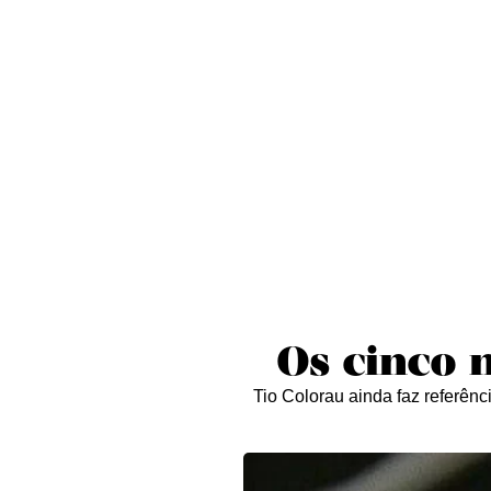
Sobre nós
Curta essa!
Críticas
D
Os cinco 
Tio Colorau ainda faz referênc