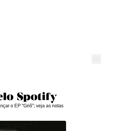
tícias
Entrevistas
Expediente
lo Spotify
nçar o EP “Griô”; veja as notas