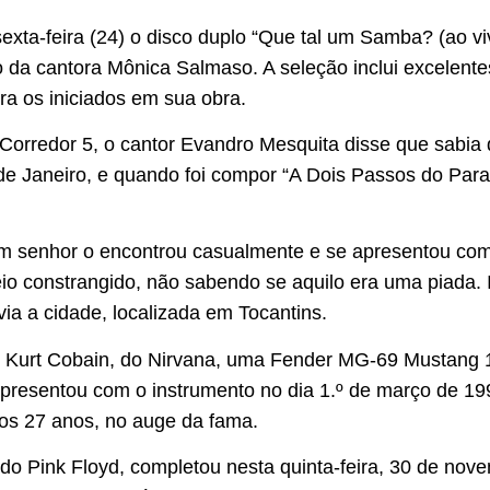
xta-feira (24) o disco duplo “Que tal um Samba? (ao viv
 da cantora Mônica Salmaso. A seleção inclui excelent
ra os iniciados em sua obra.
l Corredor 5, o cantor Evandro Mesquita disse que sabia
e Janeiro, e quando foi compor “A Dois Passos do Paraí
, um senhor o encontrou casualmente e se apresentou co
eio constrangido, não sabendo se aquilo era uma piada. 
ia a cidade, localizada em Tocantins.
or Kurt Cobain, do Nirvana, uma Fender MG-69 Mustang 1
apresentou com o instrumento no dia 1.º de março de 1
aos 27 anos, no auge da fama.
 do Pink Floyd, completou nesta quinta-feira, 30 de nov