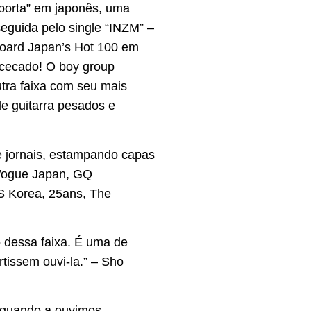
 porta” em japonês, uma
eguida pelo single “INZM” –
lboard Japan’s Hot 100 em
bcecado! O boy group
utra faixa com seu mais
e guitarra pesados e
 jornais, estampando capas
 Vogue Japan, GQ
S Korea, 25ans, The
 dessa faixa. É uma de
rtissem ouvi-la.” – Sho
 quando a ouvimos,