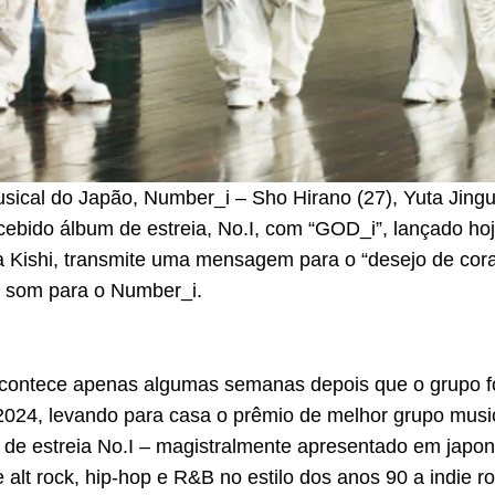
ical do Japão, Number_i – Sho Hirano (27), Yuta Jinguji
ebido álbum de estreia, No.I, com “GOD_i”, lançado hoje,
 Kishi, transmite uma mensagem para o “desejo de co
o som para o Number_i.
contece apenas algumas semanas depois que o grupo f
024, levando para casa o prêmio de melhor grupo music
 de estreia No.I – magistralmente apresentado em japon
alt rock, hip-hop e R&B no estilo dos anos 90 a indie r