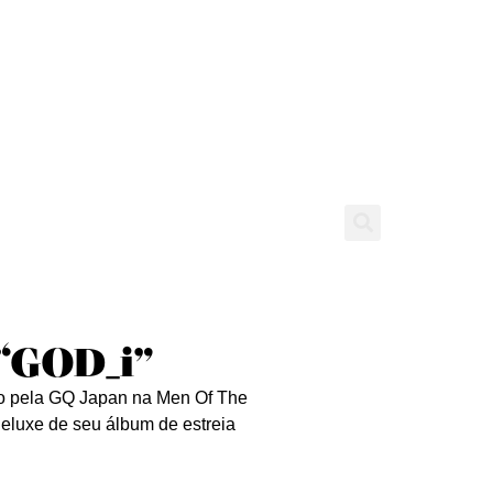
tícias
Entrevistas
Expediente
“GOD_i”
o pela GQ Japan na Men Of The
eluxe de seu álbum de estreia