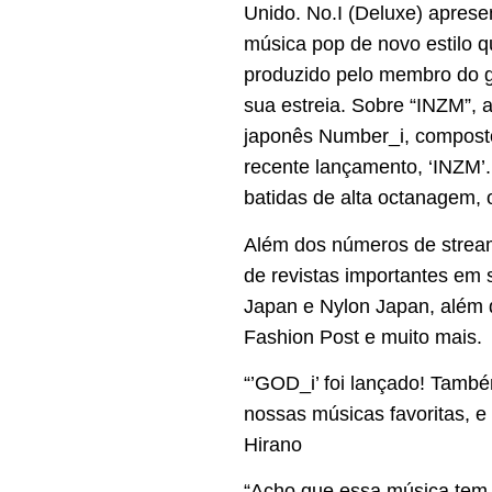
Unido. No.I (Deluxe) apres
música pop de novo estilo 
produzido pelo membro do gr
sua estreia. Sobre “INZM”, 
japonês Number_i, composto 
recente lançamento, ‘INZM’.
batidas de alta octanagem, o
Além dos números de strea
de revistas importantes em
Japan e Nylon Japan, além
Fashion Post e muito mais.
“’GOD_i’ foi lançado! Tamb
nossas músicas favoritas, e 
Hirano
“Acho que essa música tem