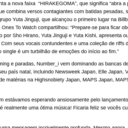
enta a nova faixa “HIRAKEGOMA”, que significa “abra a
que combina versos contagiantes com batidas pesadas, s
upo Yuta Jinguji, que alcançou o primeiro lugar na Bil
a Ones To Watch compartilhou: “Prepare-se para ficar o
por Sho Hirano, Yuta Jinguji e Yuta Kishi, apresenta o
 Com seus vocais contundentes e uma coleção de riffs d
 single é um turbilhão de emoções do início ao fim.”
ming e paradas, Number_i vem dominando as bancas de
 seu país natal, incluindo Newsweek Japan, Elle Japan,
 de matérias na Highsnobiety Japan, MAPS Japan, MAP
ém estávamos esperando ansiosamente pelo lançamento
é realmente uma ótima música! Ficaria feliz se vocês cu
 uma mensagem incrivelmente profunda. Mesmo agora,