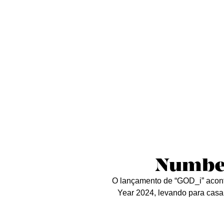
Sobre nós
Curta essa!
Críticas
D
Number
O lançamento de “GOD_i” acon
Year 2024, levando para casa