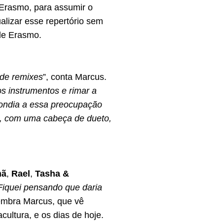
e Erasmo, para assumir o
lizar esse repertório sem
de Erasmo.
 de remixes
”, conta Marcus.
os instrumentos e rimar a
pondia a essa preocupação
p, com uma cabeça de dueto,
mã
,
Rael
,
Tasha &
Fiquei pensando que daria
lembra Marcus, que vê
ultura, e os dias de hoje.