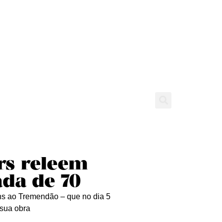
tícias
Entrevistas
Expediente
rs releem
ada de 70
ns ao Tremendão – que no dia 5
 sua obra