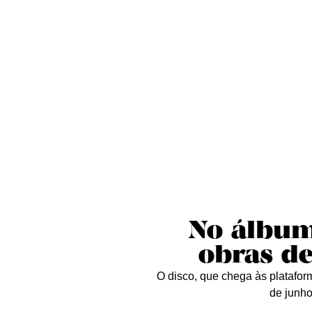
Sobre nós
Curta essa!
Críticas
D
No álbum
obras de
O disco, que chega às platafo
de junho