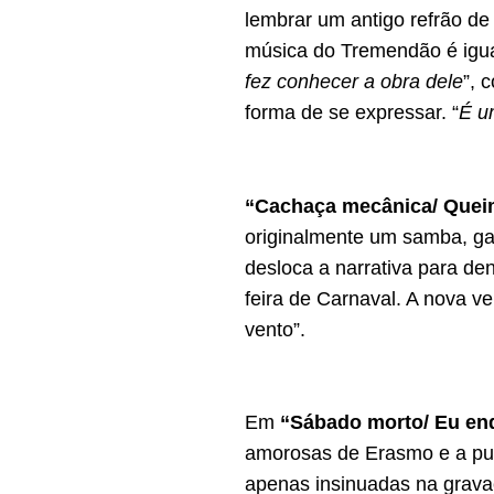
lembrar um antigo refrão de 
música do Tremendão é igua
fez conhecer a obra dele
”, 
forma de se expressar. “
É u
“Cachaça mecânica/ Quei
originalmente um samba, gan
desloca a narrativa para de
feira de Carnaval. A nova v
vento”.
Em
“Sábado morto/ Eu en
amorosas de Erasmo e a pux
apenas insinuadas na grava