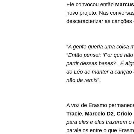
Ele convocou então
Marcus
novo projeto. Nas conversa
descaracterizar as canções
“
A gente queria uma coisa m
“
Então pensei: ‘Por que não 
partir dessas bases?’. É al
do Léo de manter a canção 
não de remix
”.
A voz de Erasmo permanec
Tracie
,
Marcelo D2
,
Criolo
para eles e elas trazerem o
paralelos entre o que Erasm