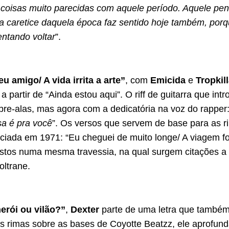
 coisas muito parecidas com aquele período. Aquele p
 a caretice daquela época faz sentido hoje também, por
tentando voltar
”.
u amigo/ A vida irrita a arte”
, com
Emicida
e
Tropkil
a partir de “Ainda estou aqui”. O riff de guitarra que int
e-alas, mas agora com a dedicatória na voz do rapper:
sa é pra você
”. Os versos que servem de base para as 
niciada em 1971: “Eu cheguei de muito longe/ A viagem f
tos numa mesma travessia, na qual surgem citações a 
oltrane.
rói ou vilão?”
,
Dexter
parte de uma letra que também
s rimas sobre as bases de Coyotte Beatzz, ele aprofun