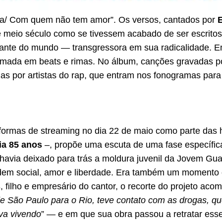
sa/ Com quem não tem amor”. Os versos, cantados por
 meio século como se tivessem acabado de ser escritos.
ante do mundo — transgressora em sua radicalidade. E
firmada em beats e rimas. No álbum, canções gravadas p
das por artistas do rap, que entram nos fonogramas p
aformas de streaming no dia 22 de maio como parte d
ria 85 anos
–, propõe uma escuta de uma fase específica
havia deixado para trás a moldura juvenil da Jovem Gua
rdem social, amor e liberdade. Era também um momento 
s
, filho e empresário do cantor, o recorte do projeto ac
 de São Paulo para o Rio, teve contato com as drogas, 
va vivendo
” — e em que sua obra passou a retratar ess