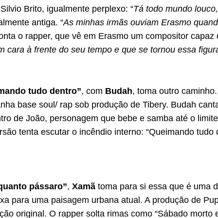
Silvio Brito, igualmente perplexo: “
Tá todo mundo louco
lmente antiga. “
As minhas irmãs ouviam Erasmo quando
conta o rapper, que vê em Erasmo um compositor capaz 
m cara à frente do seu tempo e que se tornou essa figur
mando tudo dentro”
, com
Budah
, toma outro caminho
ha base soul/ rap sob produção de Tibery. Budah canta a
ntro de João, personagem que bebe e samba até o limit
ersão tenta escutar o incêndio interno: “Queimando tud
quanto pássaro”
,
Xamã
toma para si essa que é uma d
a para uma paisagem urbana atual. A produção de Pupi
ção original. O rapper solta rimas como “Sábado morto