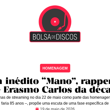
iscão
Entretenimento
Arte Livre
Rockstage
No
HOMENAGEM
 inédito “Mano”, rappe
 Erasmo Carlos da déc
rmas de streaming no dia 22 de maio como parte das homenage
 faria 85 anos –, propõe uma escuta de uma fase específica de
19 de maio de 2026