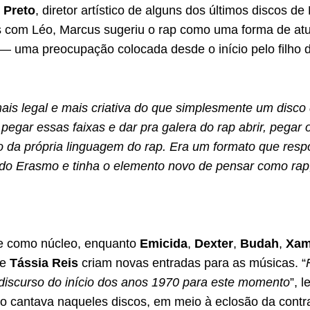
 Preto
, diretor artístico de alguns dos últimos discos d
s com Léo, Marcus sugeriu o rap como uma forma de atua
 — uma preocupação colocada desde o início pelo filho 
ais legal e mais criativa do que simplesmente um disco
pegar essas faixas e dar pra galera do rap abrir, pegar 
go da própria linguagem do rap. Era um formato que res
do Erasmo e tinha o elemento novo de pensar como ra
e como núcleo, enquanto
Emicida
,
Dexter
,
Budah
,
Xa
e
Tássia Reis
criam novas entradas para as músicas. “
 discurso do início dos anos 1970 para este momento
”, 
o cantava naqueles discos, em meio à eclosão da contrac