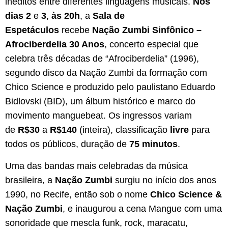
inéditos entre diferentes linguagens musicais.
Nos
dias 2
e
3
,
às 20h
, a
Sala de
Espetáculos
recebe
Nação Zumbi Sinfônico –
Afrociberdelia 30 Anos
, concerto especial que
celebra três décadas de “Afrociberdelia” (1996),
segundo disco da Nação Zumbi da formação com
Chico Science e produzido pelo paulistano Eduardo
Bidlovski (BID), um álbum histórico e marco do
movimento manguebeat. Os ingressos variam
de
R$30
a
R$140
(inteira), classificação
livre
para
todos os públicos, duração de
75 minutos
.
Uma das bandas mais celebradas da música
brasileira, a
Nação Zumbi
surgiu no início dos anos
1990, no Recife, então sob o nome
Chico Science &
Nação Zumbi
, e inaugurou a cena Mangue com uma
sonoridade que mescla funk, rock, maracatu,