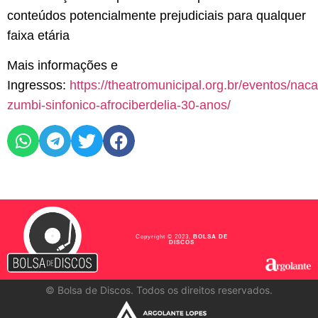
conteúdos potencialmente prejudiciais para qualquer
faixa etária
Mais informações e
Ingressos:
https://theatromunicipal.org.br/eventos/nac
zumbi-sinfonico-afrociberdelia-30-anos/
Copyright © 2023,
BOLSA DE
DISCOS
©
Bolsa de Discos. Todos os direitos reservados.