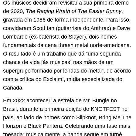
Os músicos decidiram revisitar a sua primeira demo
de 2020,
The
Raging
Wrath
of
The
Easter
Bunny
,
gravada em 1986 de forma independente. Para isso,
convidaram Scott Ian (guitarrista do Anthrax) e Dave
Lombardo (ex-baterista do Slayer), dois nomes
fundamentais da cena thrash metal norte-americana.
O resultado é um trabalho que dá “uma segunda
chance de vida [às músicas] nas mãos de um
supergrupo formado por lendas do metal”, de acordo
com a crítica do Exclaim!, mídia especializada do
Canadá.
Em 2022 aconteceu a estreia de Mr. Bungle no
Brasil, durante a primeira edição do KNOTFEST no
país, ao lado de nomes como Slipknot, Bring Me The
Horizon e Black Pantera. Celebrando uma fase mais
“pesada” musicalmente, a banda segue em turnê