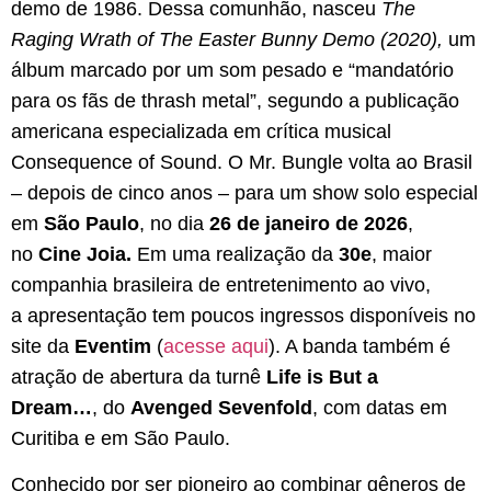
demo de 1986. Dessa comunhão, nasceu
The
Raging Wrath of The Easter Bunny Demo (2020),
um
álbum marcado por um som pesado e “mandatório
para os fãs de thrash metal”, segundo a publicação
americana especializada em crítica musical
Consequence of Sound. O Mr. Bungle volta ao Brasil
– depois de cinco anos – para um show solo especial
em
São Paulo
, no dia
26 de janeiro de 2026
,
no
Cine Joia.
Em uma realização da
30e
, maior
companhia brasileira de entretenimento ao vivo,
a apresentação tem poucos ingressos disponíveis no
site da
Eventim
(
acesse aqui
). A banda também é
atração de abertura da turnê
Life is But a
Dream…
, do
Avenged Sevenfold
, com datas em
Curitiba e em São Paulo.
Conhecido por ser pioneiro ao combinar gêneros de