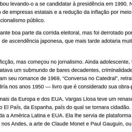
cabou levando-o a se candidatar à presidência em 1990
ão de empresas estatais e a redução da inflação por meio
cionalismo público.
ante boa parte da corrida eleitoral, mas foi derrotado por
de ascendência japonesa, que mais tarde adotaria muita
 ficção, mas começou no jornalismo. Ainda adolescente, f
ratava um submundo de bares decadentes, criminalidade
am seu romance de 1969, “Conversa no Catedral”, retra
dría nos anos 1950 — livro que é considerado sua obra-
nais da Europa e dos EUA, Vargas Llosa teve um renasci
 El País, da Espanha, país do qual se tornara cidadão.
toda a América Latina e EUA. Ela lhe servia de platafor
 nos Andes, a arte de Claude Monet e Paul Gauguin, ou 