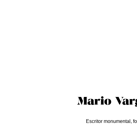
Sobre nós
Curta essa!
Críticas
D
Mario Var
Escritor monumental, f