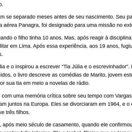
o.
am se separado meses antes de seu nascimento. Seu pai
 aérea Panagra, foi designado para uma missão no exter
ndo o filho tinha 10 anos. Mas, após reagir à disciplina 
itar em Lima. Após essa experiência, aos 19 anos, fugiu
s.
a e o inspirou a escrever “Tia Júlia e o escrevinhador”
os, o livro descreve as comédias de Marito, jovem estu
or sua tia em meio a novelas de rádio.
o com uma memória crítica sobre seu tempo com Vargas
ram juntos na Europa. Eles se divorciaram em 1964, e o 
e três filhos.
 após meio século de casamento, quando ele confirmo