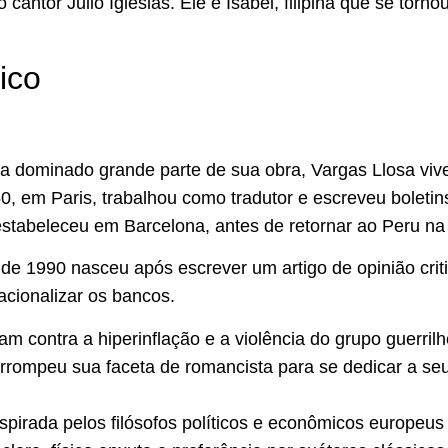
 cantor Julio Iglesias. Ele e Isabel, filipina que se torn
ico
a dominado grande parte de sua obra, Vargas Llosa vive
, em Paris, trabalhou como tradutor e escreveu boletin
estabeleceu em Barcelona, antes de retornar ao Peru n
e 1990 nasceu após escrever um artigo de opinião crit
acionalizar os bancos.
m contra a hiperinflação e a violência do grupo guerril
rrompeu sua faceta de romancista para se dedicar a seu p
nspirada pelos filósofos políticos e econômicos europeus