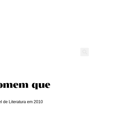
tícias
Entrevistas
Expediente
 homem que
l de Literatura em 2010