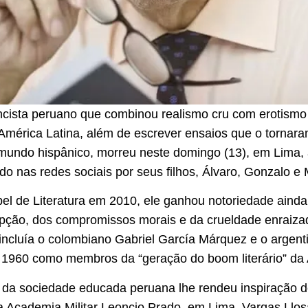
cista peruano que combinou realismo cru com erotismo l
a América Latina, além de escrever ensaios que o torna
o mundo hispânico, morreu neste domingo (13), em Lima,
 nas redes sociais por seus filhos, Álvaro, Gonzalo e
l de Literatura em 2010, ele ganhou notoriedade ainda
rupção, dos compromissos morais e da crueldade enraiza
incluía o colombiano Gabriel García Márquez e o argenti
 1960 como membros da “geração do boom literário” da 
da sociedade educada peruana lhe rendeu inspiração d
a Academia Militar Leoncio Prado, em Lima, Vargas Llo