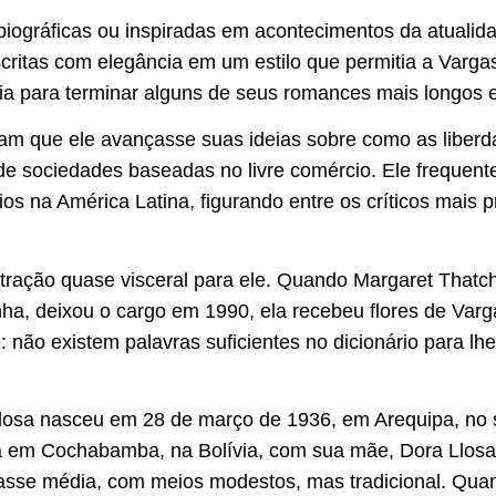
biográficas ou inspiradas em acontecimentos da atualid
scritas com elegância em um estilo que permitia a Vargas
cia para terminar alguns de seus romances mais longos 
am que ele avançasse suas ideias sobre como as libe
 de sociedades baseadas no livre comércio. Ele frequen
ios na América Latina, figurando entre os críticos mais
tração quase visceral para ele. Quando Margaret Thatche
ha, deixou o cargo em 1990, ela recebeu flores de Var
 não existem palavras suficientes no dicionário para lh
losa nasceu em 28 de março de 1936, em Arequipa, no 
ia em Cochabamba, na Bolívia, com sua mãe, Dora Llosa,
asse média, com meios modestos, mas tradicional. Quan