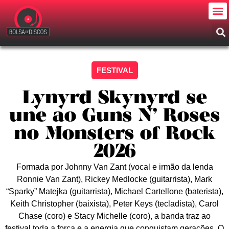
FESTIVAL
Lynyrd Skynyrd se
une ao Guns N’ Roses
no Monsters of Rock
2026
Formada por Johnny Van Zant (vocal e irmão da lenda
Ronnie Van Zant), Rickey Medlocke (guitarrista), Mark
“Sparky” Matejka (guitarrista), Michael Cartellone (baterista),
Keith Christopher (baixista), Peter Keys (tecladista), Carol
Chase (coro) e Stacy Michelle (coro), a banda traz ao
festival toda a força e a energia que conquistam gerações. O