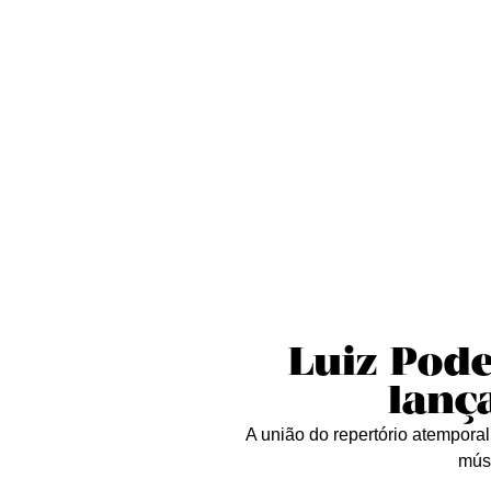
Sobre nós
Curta essa!
Críticas
D
Luiz Pode
lanç
A união do repertório atemporal
músi