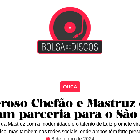
iscão
Entretenimento
Arte Livre
Rockstage
No
OUÇA
roso Chefão e Mastruz
am parceria para o São
 da Mastruz com a modernidade e o talento de Luiz promete vir
ca, mas também nas redes sociais, onde ambos têm forte pre
8 de junho de 2024