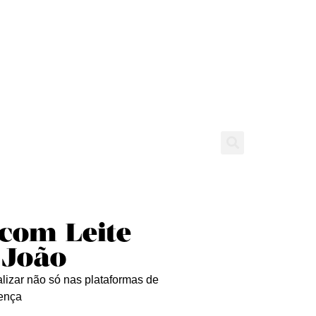
tícias
Entrevistas
Expediente
 com Leite
 João
alizar não só nas plataformas de
sença