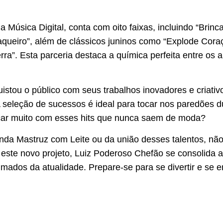
a Música Digital, conta com oito faixas, incluindo “Brin
ueiro”, além de clássicos juninos como “Explode Coraç
ra”. Esta parceria destaca a química perfeita entre os a
stou o público com seus trabalhos inovadores e criativ
A seleção de sucessos é ideal para tocar nos paredões du
çar muito com esses hits que nunca saem de moda?
anda Mastruz com Leite ou da união desses talentos, nã
este novo projeto, Luiz Poderoso Chefão se consolida
animados da atualidade. Prepare-se para se divertir e se