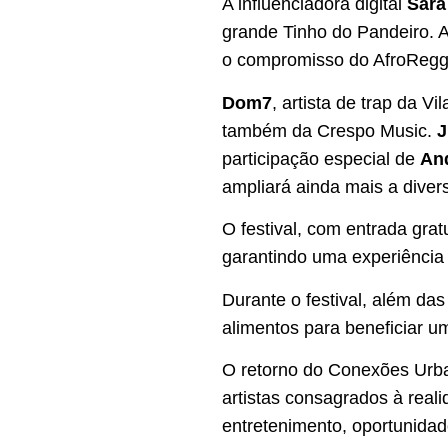
A influenciadora digital
Sara
grande Tinho do Pandeiro. 
o compromisso do AfroReggae
Dom7
, artista de trap da 
também da Crespo Music.
J
participação especial de
An
ampliará ainda mais a divers
O festival, com entrada grat
garantindo uma experiência 
Durante o festival, além da
alimentos para beneficiar u
O retorno do Conexões Urba
artistas consagrados à reali
entretenimento, oportunida