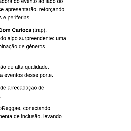
adora do evento ao lado do
se apresentarão, reforçando
e periferias.
Dom Carioca
(trap),
endo algo surpreendente: uma
mbinação de gêneros
ção de alta qualidade,
 a eventos desse porte.
a de arrecadação de
.
roReggae, conectando
amenta de inclusão, levando