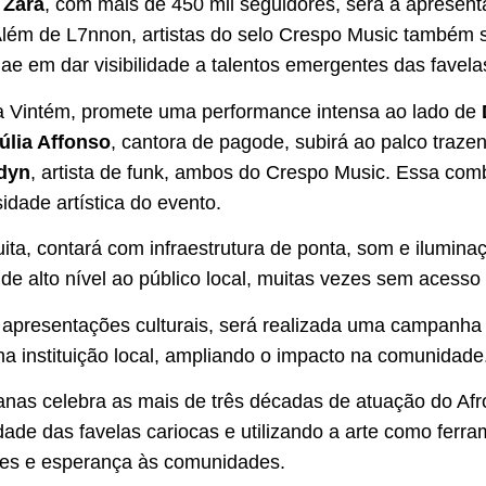
 Zarâ
, com mais de 450 mil seguidores, será a apresent
Além de L7nnon, artistas do selo Crespo Music também 
 em dar visibilidade a talentos emergentes das favelas 
Vila Vintém, promete uma performance intensa ao lado de
úlia Affonso
, cantora de pagode, subirá ao palco traz
dyn
, artista de funk, ambos do Crespo Music. Essa co
idade artística do evento.
uita, contará com infraestrutura de ponta, som e ilumina
de alto nível ao público local, muitas vezes sem acesso
s apresentações culturais, será realizada uma campanh
ma instituição local, ampliando o impacto na comunidade
nas celebra as mais de três décadas de atuação do Af
dade das favelas cariocas e utilizando a arte como ferr
des e esperança às comunidades.