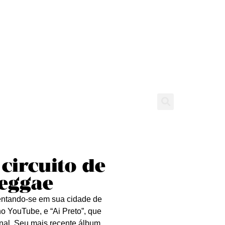
tícias
Entrevistas
Expediente
circuito de
eggae
entando-se em sua cidade de
o YouTube, e “Ai Preto”, que
nal. Seu mais recente álbum,