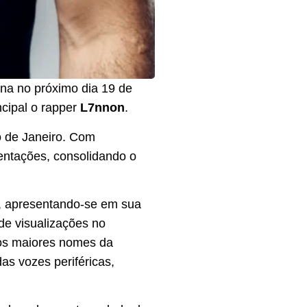
rna no próximo dia 19 de
ncipal o rapper
L7nnon
.
 de Janeiro. Com
entações, consolidando o
o, apresentando-se em sua
de visualizações no
 os maiores nomes da
as vozes periféricas,