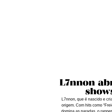
Sobre nós
Curta essa!
Críticas
D
L7nnon abr
show
L7nnon, que é nascido e cr
origem. Com hits como “Frei
domina as paradas, o rapper