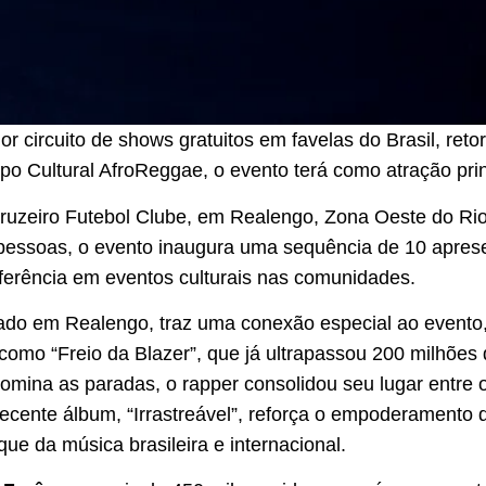
 circuito de shows gratuitos em favelas do Brasil, reto
po Cultural AfroReggae, o evento terá como atração pri
uzeiro Futebol Clube, em Realengo, Zona Oeste do Rio
 pessoas, o evento inaugura uma sequência de 10 apres
erência em eventos culturais nas comunidades.
iado em Realengo, traz uma conexão especial ao event
como “Freio da Blazer”, que já ultrapassou 200 milhões 
domina as paradas, o rapper consolidou seu lugar entre
ecente álbum, “Irrastreável”, reforça o empoderamento d
ue da música brasileira e internacional.