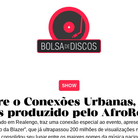
iscão
Entretenimento
Arte Livre
Rockstage
No
SHOW
e o Conexões Urbanas, 
s produzido pelo AfroR
iado em Realengo, traz uma conexão especial ao evento, apres
o da Blazer”, que já ultrapassou 200 milhões de visualizações n
 consolidou seu lugar entre os maiores nomes da música nacio