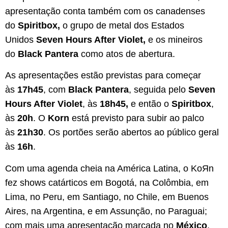
apresentação conta também com os canadenses
do
Spiritbox,
o grupo de metal dos Estados
Unidos
Seven Hours After Violet,
e os mineiros
do
Black Pantera
como atos de abertura.
As apresentações estão previstas para começar
às
17h45
, com
Black Pantera
, seguida pelo
Seven
Hours After Violet
, às
18h45,
e então o
Spiritbox
,
às
20h
. O
Korn
está previsto para subir ao palco
às
21h30
. Os portões serão abertos ao público geral
às
16h
.
Com uma agenda cheia na América Latina, o KoЯn
fez shows catárticos em Bogotá, na Colômbia, em
Lima, no Peru, em Santiago, no Chile, em Buenos
Aires, na Argentina, e em Assunção, no Paraguai;
com mais uma apresentação marcada no
México
,