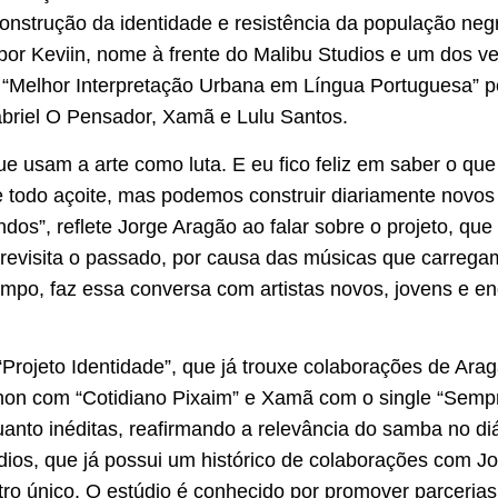
onstrução da identidade e resistência da população negr
por Keviin, nome à frente do Malibu Studios e um do
e “Melhor Interpretação Urbana em Língua Portuguesa” 
briel O Pensador, Xamã e Lulu Santos.
ue usam a arte como luta. E eu fico feliz em saber o que
de todo açoite, mas podemos construir diariamente nov
indos”, reflete Jorge Aragão ao falar sobre o projeto, q
 revisita o passado, por causa das músicas que carrega
mpo, faz essa conversa com artistas novos, jovens e en
 “Projeto Identidade”, que já trouxe colaborações de A
non com “Cotidiano Pixaim” e Xamã com o single “Semp
uanto inéditas, reafirmando a relevância do samba no d
dios, que já possui um histórico de colaborações com Jo
ro único. O estúdio é conhecido por promover parcerias