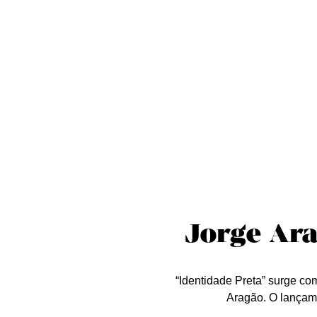
Sobre nós
Curta essa!
Críticas
D
Jorge Ara
“Identidade Preta” surge co
Aragão. O lançame