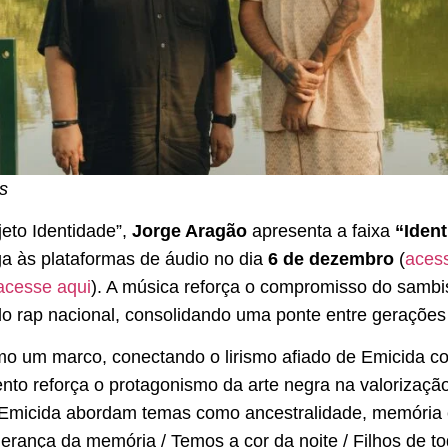
s
eto Identidade”,
Jorge Aragão
apresenta a faixa
“Ident
ga às plataformas de áudio no dia
6 de dezembro
(
aces
acesse aqui
). A música reforça o compromisso do sambi
 rap nacional, consolidando uma ponte entre gerações e
mo um marco, conectando o lirismo afiado de Emicida c
to reforça o protagonismo da arte negra na valorização 
Emicida abordam temas como ancestralidade, memória e
ança da memória / Temos a cor da noite / Filhos de tod