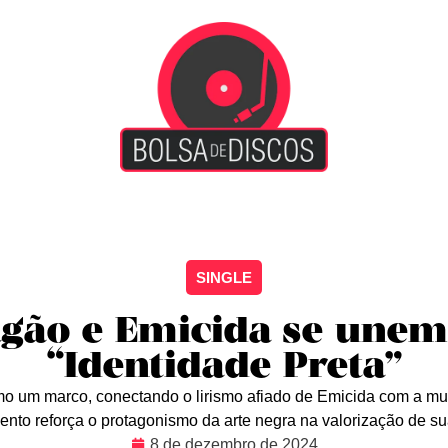
iscão
Entretenimento
Arte Livre
Rockstage
No
SINGLE
gão e Emicida se unem
“Identidade Preta”
mo um marco, conectando o lirismo afiado de Emicida com a mu
nto reforça o protagonismo da arte negra na valorização de sua 
8 de dezembro de 2024