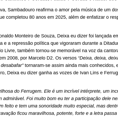
tiva, Sambadouro reafirma o amor pela música de um do
que completou 80 anos em 2025, além de enfatizar o res
onaldo Monteiro de Souza, Deixa eu dizer foi lançada
 e a repressão política que vigoraram durante a Ditadura
o Livre, também tornou-se memorável na voz da cantora
 em 2008, por Marcelo D2. Os versos
“Deixa, deixa, deix
 desabafar”
tornaram-se assim ainda mais conhecidos, e
, Deixa eu dizer ganha as vozes de Ivan Lins e Ferr
ilhosa do Ferrugem. Ele é um incrível intérprete, um in
 admirável. Foi muito bom eu ter a participação dele n
m feito e tem uma sonoridade muito especial, mas dentro
vação ficou maravilhosa, potente, forte e a letra passa