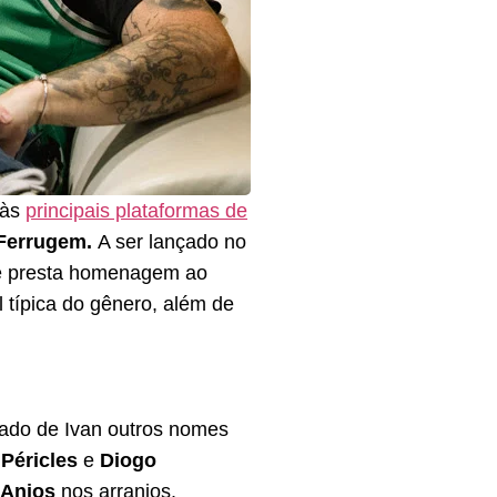
 às
principais plataformas de
Ferrugem.
A ser lançado no
 e presta homenagem ao
típica do gênero, além de
lado de Ivan outros nomes
Péricles
e
Diogo
 Anjos
nos arranjos.