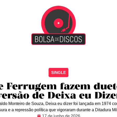
iscão
Entretenimento
Arte Livre
Rockstage
No
SINGLE
 e Ferrugem fazem due
versão de Deixa eu Dize
aldo Monteiro de Souza, Deixa eu dizer foi lançada em 1974 c
sura e a repressão política que vigoraram durante a Ditadura Mili
17 de junho de 2026