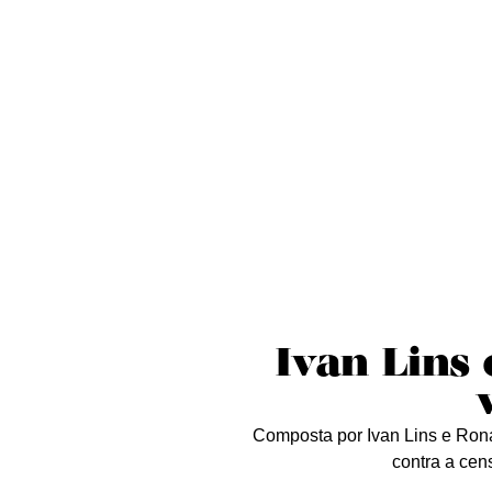
Sobre nós
Curta essa!
Críticas
D
Ivan Lins
Composta por Ivan Lins e Ron
contra a cen