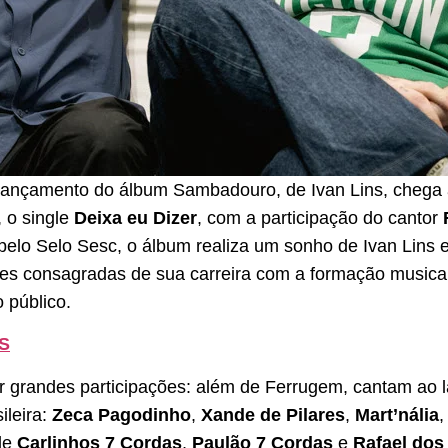
-lançamento do álbum Sambadouro, de Ivan Lins, chega
, o
single
Deixa eu Dizer
, com a participação do cantor
pelo Selo Sesc,
o álbum realiza um sonho de Ivan Lins
s consagradas de sua carreira com a formação musical 
 público.
S
 grandes participações: além de Ferrugem, cantam ao 
ileira:
Zeca Pagodinho
,
Xande de Pilares
,
Mart’nália
,
de
Carlinhos 7 Cordas
,
Paulão 7 Cordas
e
Rafael dos