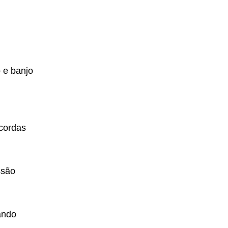
 e banjo
 cordas
ssão
ando