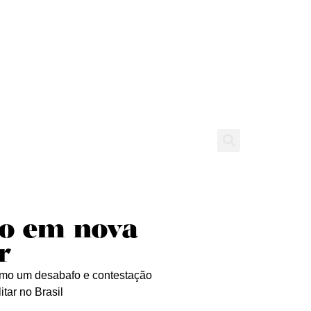
tícias
Entrevistas
Expediente
to em nova
r
omo um desabafo e contestação
tar no Brasil