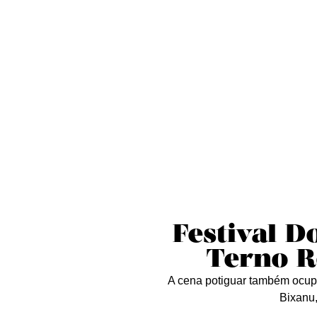
Sobre nós
Curta essa!
Críticas
D
Festival D
Terno Re
A cena potiguar também ocup
Bixanu,