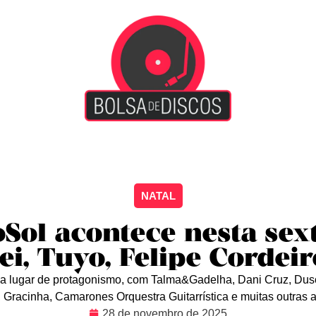
iscão
Entretenimento
Arte Livre
Rockstage
No
NATAL
oSol acontece nesta sex
i, Tuyo, Felipe Cordei
a lugar de protagonismo, com Talma&Gadelha, Dani Cruz, Duso
 Gracinha, Camarones Orquestra Guitarrística e muitas outras 
28 de novembro de 2025