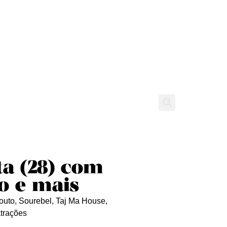
tícias
Entrevistas
Expediente
ta (28) com
ro e mais
uto, Sourebel, Taj Ma House,
atrações