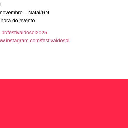
l
 novembro – Natal/RN
a hora do evento
.br/festivaldosol2025
w.instagram.com/festivaldosol