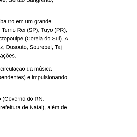
ve, Sertão Sangrento,
 bairro em um grande
o Terno Rei (SP), Tuyo (PR),
ctopoulpe (Coreia do Sul). A
, Dusouto, Sourebel, Taj
rações.
 circulação da música
ependentes) e impulsionando
o (Governo do RN,
feitura de Natal), além de