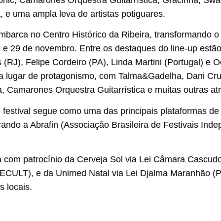
nic, Camarones Orquestra Guitarrística, Gracinha, Swa
 e uma ampla leva de artistas potiguares.
barca no Centro Histórico da Ribeira, transformando o
28 e 29 de novembro. Entre os destaques do line-up estã
(RJ), Felipe Cordeiro (PA), Linda Martini (Portugal) e O
 lugar de protagonismo, com Talma&Gadelha, Dani Cruz
 Camarones Orquestra Guitarrística e muitas outras at
o festival segue como uma das principais plataformas de
rando a Abrafin (Associação Brasileira de Festivais Ind
a com patrocínio da Cerveja Sol via Lei Câmara Cascud
CULT), e da Unimed Natal via Lei Djalma Maranhão (Pre
s locais.