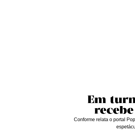
Sobre nós
Curta essa!
Críticas
D
Em turn
recebe
Conforme relata o portal Pop
espetácu