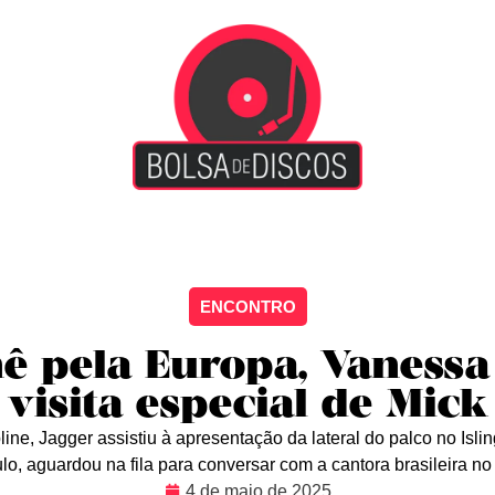
iscão
Entretenimento
Arte Livre
Rockstage
No
ENCONTRO
ê pela Europa, Vanessa
 visita especial de Mick
line, Jagger assistiu à apresentação da lateral do palco no Isli
lo, aguardou na fila para conversar com a cantora brasileira n
4 de maio de 2025