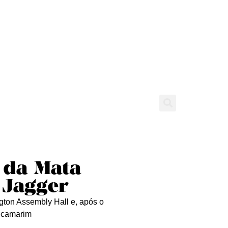
tícias
Entrevistas
Expediente
 da Mata
 Jagger
ngton Assembly Hall e, após o
o camarim