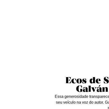
Sobre nós
Curta essa!
Críticas
D
Ecos de S
Galván
Essa generosidade transparece
seu veículo na voz do autor. Gu