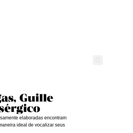
tícias
Entrevistas
Expediente
as, Guille
sérgico
losamente elaboradas encontram
 maneira ideal de vocalizar seus
.