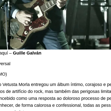
aquí –
Guille Galván
versal
MO)
do
Vetusta Morla
entregou um álbum íntimo, corajoso e pe
os de artifício do rock, mas também das perigosas limit
concebido como uma resposta ao doloroso processo de pe
nhecer, de forma calorosa e confessional, todas as pe