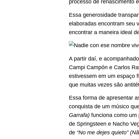
processo de renascimento e
Essa generosidade transpar
elaboradas encontram seu v
encontrar a maneira ideal d
A partir daí, e acompanhado
Campi Campón e Carlos Ray
estivessem em um espaço fís
que muitas vezes são antité
Essa forma de apresentar as
conquista de um músico q
Garrafa)
funciona como um po
de
Springsteen
e
Nacho Ve
de
“No me dejes quieto” (N