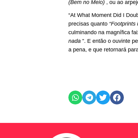
(Bem no Meio)
, ou ao arpej
“At What Moment Did I Doub
precisas quanto
“Footprints 
culminando na magnífica fa
nada
”. E então o ouvinte p
a pena, e que retornará par