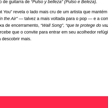
o de guitarra de
“Pulso y belleza” (Pulso e Beleza).
t You”
revela o lado mais cru de um artista que mantém
in the Air”
— talvez a mais voltada para o pop — e a c
ixa de encerramento,
“Wall Song”, “que te protege do v
ercebe que o convite para entrar em seu acolhedor refúg
a descobrir mais.