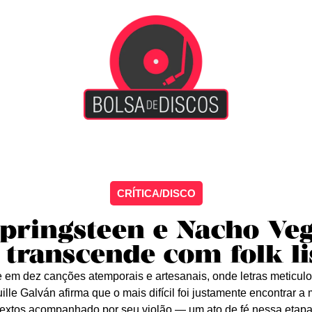
iscão
Entretenimento
Arte Livre
Rockstage
No
CRÍTICA/DISCO
pringsteen e Nacho Veg
 transcende com folk li
 em dez canções atemporais e artesanais, onde letras meticu
ille Galván afirma que o mais difícil foi justamente encontrar a
textos acompanhado por seu violão — um ato de fé nessa etapa