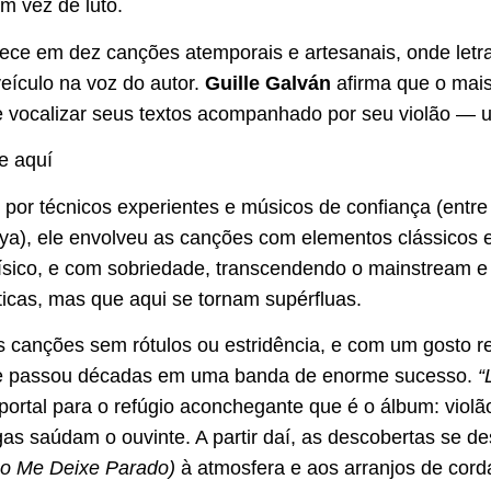
m vez de luto.
ece em dez canções atemporais e artesanais, onde letr
eículo na voz do autor.
Guille Galván
afirma que o mais 
e vocalizar seus textos acompanhado por seu violão — u
 por técnicos experientes e músicos de confiança (entre
a), ele envolveu as canções com elementos clássicos
ico, e com sobriedade, transcendendo o mainstream e o
ticas, mas que aqui se tornam supérfluas.
 canções sem rótulos ou estridência, e com um gosto refi
ue passou décadas em uma banda de enorme sucesso.
“
rtal para o refúgio aconchegante que é o álbum: violão
gas
saúdam o ouvinte. A partir daí, as descobertas se de
ão Me Deixe Parado)
à atmosfera e aos arranjos de cor