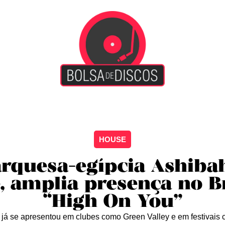
iscão
Entretenimento
Arte Livre
Rockstage
No
HOUSE
rquesa-egípcia Ashibah
, amplia presença no B
“High On You”
a já se apresentou em clubes como Green Valley e em festivais