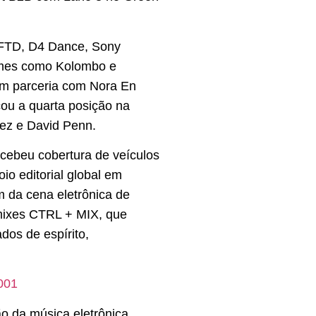
DFTD, D4 Dance, Sony
omes como Kolombo e
em parceria com Nora En
çou a quarta posição na
hez e David Penn.
cebeu cobertura de veículos
o editorial global em
m da cena eletrônica de
 mixes CTRL + MIX, que
dos de espírito,
-001
 da música eletrônica