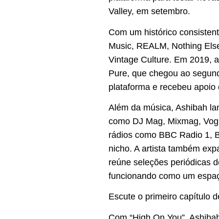
Valley, em setembro.
Com um histórico consisten
Music, REALM, Nothing Els
Vintage Culture. Em 2019, 
Pure, que chegou ao segundo
plataforma e recebeu apoio
Além da música, Ashibah la
como DJ Mag, Mixmag, Vogue
rádios como BBC Radio 1, BB
nicho. A artista também exp
reúne seleções periódicas de
funcionando como um espaço
Escute o primeiro capítulo
Com “High On You”, Ashiba