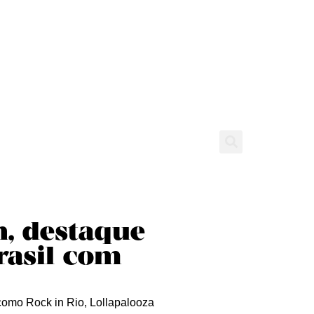
tícias
Entrevistas
Expediente
, destaque
rasil com
 como Rock in Rio, Lollapalooza