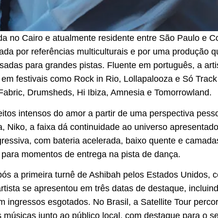
da no Cairo e atualmente residente entre São Paulo e 
ada por referências multiculturais e por uma produção q
adas para grandes pistas. Fluente em português, a arti
em festivais como Rock in Rio, Lollapalooza e Só Track 
Fabric, Drumsheds, Hi Ibiza, Amnesia e Tomorrowland.
itos intensos do amor a partir de uma perspectiva pesso
, Niko, a faixa dá continuidade ao universo apresentado
ressiva, com bateria acelerada, baixo quente e camad
 para momentos de entrega na pista de dança.
ós a primeira turnê de Ashibah pelos Estados Unidos, 
 artista se apresentou em três datas de destaque, inclui
 ingressos esgotados. No Brasil, a Satellite Tour perco
s músicas junto ao público local, com destaque para o