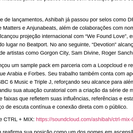
te de lançamentos, Ashibah já passou por selos como 
e Matters e Anjunabeats, além de colaborações com n
alcançou projeção internacional com “We Found Love”, 
 lugar no Beatport. No ano seguinte, “Devotion” alcan
 de artistas como Gorgon City, Sam Divine, Roger Sanc
nçou um sample pack em parceria com a Loopcloud e re
 Arabia e Forbes. Seu trabalho também conta com apoi
C 6 Music e Triple J, reforçando seu alcance para alé
andiu sua atuação curatorial com a criação da série de
 faixas que refletem suas influências, referências e esta
 de escuta contínua e conexão direta com o público.
 de CTRL + MIX:
https://soundcloud.com/
ashibah/ctrl-mix
h reafirma sua posição como um dos nomes em ascensão