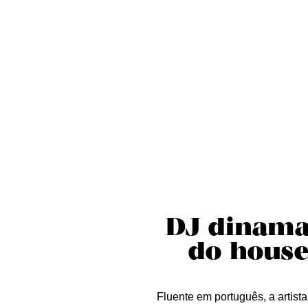
Sobre nós
Curta essa!
Críticas
D
DJ dinama
do house
Fluente em português, a artist