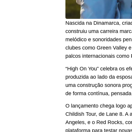
Nascida na Dinamarca, cria
construiu uma carreira marc
melódico e sonoridades pens
clubes como Green Valley e 
palcos internacionais como 
“High On You” celebra os efe
produzida ao lado da esposa
uma construção sonora prog
de forma contínua, pensada
O lançamento chega logo ap
Childish Tour, de Lane 8. A
Angeles, e o Red Rocks, com
plataforma para testar nova