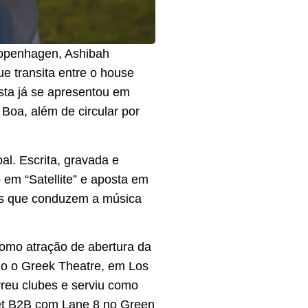
Copenhagen, Ashibah
ue transita entre o house
sta já se apresentou em
Boa, além de circular por
al. Escrita, gravada e
 em “Satellite” e aposta em
as que conduzem a música
como atração de abertura da
ndo o Greek Theatre, em Los
rreu clubes e serviu como
 set B2B com Lane 8 no Green