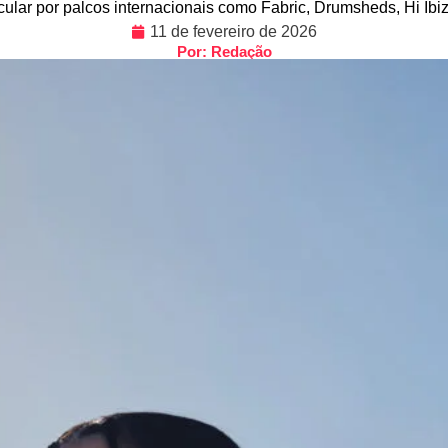
rcular por palcos internacionais como Fabric, Drumsheds, Hi Ib
11 de fevereiro de 2026
Por: Redação