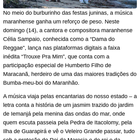
No meio do burburinho das festas juninas, a música
maranhense ganha um reforço de peso. Neste
domingo (14), a cantora e compositora maranhense
Célia Sampaio, conhecida como a “Dama do
Reggae”, lança nas plataformas digitais a faixa
inédita “Trouxe Pra Mim”, que conta com a
participação especial de Humberto Filho de
Maracanã, herdeiro de uma das maiores tradições do
Bumba-meu-boi do Maranhão.
A música viaja pelas encantarias do nosso estado – a
letra conta a história de um jasmim trazido do jardim
de Iemanjá pela menina das ondas do mar, onde
quem escuta passeia pela Pedra de Itacolomy, pela
Ilha de Guarapirá e vê o Veleiro Grande passar, tudo
sob a proteção do Rei da Maresia e do rei e da