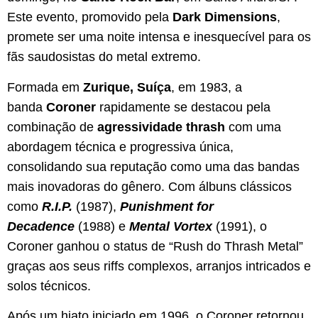
Este evento, promovido pela
Dark Dimensions
,
promete ser uma noite intensa e inesquecível para os
fãs saudosistas do metal extremo.
Formada em
Zurique, Suíça
, em 1983, a
banda
Coroner
rapidamente se destacou pela
combinação de
agressividade thrash
com uma
abordagem técnica e progressiva única,
consolidando sua reputação como uma das bandas
mais inovadoras do gênero. Com álbuns clássicos
como
R.I.P.
(1987),
Punishment for
Decadence
(1988) e
Mental Vortex
(1991), o
Coroner ganhou o status de “Rush do Thrash Metal”
graças aos seus riffs complexos, arranjos intricados e
solos técnicos.
Após um hiato iniciado em 1996, o Coroner retornou