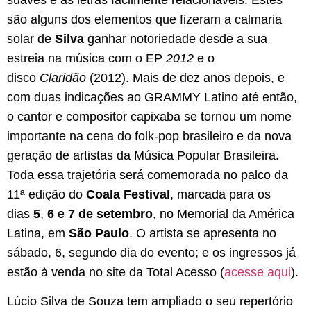
suaves e as letras facilmente relacionáveis. Estes
são alguns dos elementos que fizeram a calmaria
solar de
Silva
ganhar notoriedade desde a sua
estreia na música com o EP
2012
e o
disco
Claridão
(2012). Mais de dez anos depois, e
com duas indicações ao GRAMMY Latino até então,
o cantor e compositor capixaba se tornou um nome
importante na cena do folk-pop brasileiro e da nova
geração de artistas da Música Popular Brasileira.
Toda essa trajetória será comemorada no palco da
11ª edição do
Coala Festival
, marcada para os
dias
5
,
6
e
7 de setembro
, no Memorial da América
Latina, em
São Paulo
. O artista se apresenta no
sábado, 6, segundo dia do evento; e os ingressos já
estão à venda no site da Total Acesso (
acesse aqui
).
Lúcio Silva de Souza tem ampliado o seu repertório