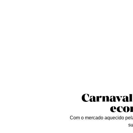
Sobre nós
Curta essa!
Críticas
D
Carnaval
eco
Com o mercado aquecido pela c
su