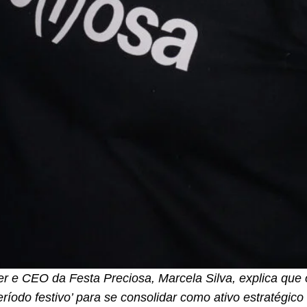
r e CEO da Festa Preciosa, Marcela Silva, explica que 
íodo festivo’ para se consolidar como ativo estratégico