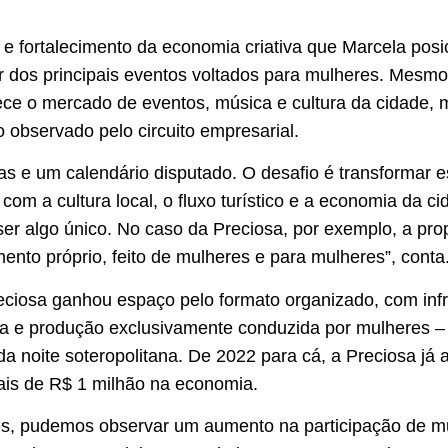
 e fortalecimento da economia criativa que Marcela posi
 dos principais eventos voltados para mulheres. Mesmo 
uece o mercado de eventos, música e cultura da cidade,
o observado pelo circuito empresarial.
stas e um calendário disputado. O desafio é transformar
om a cultura local, o fluxo turístico e a economia da c
 ser algo único. No caso da Preciosa, por exemplo, a pr
mento próprio, feito de mulheres e para mulheres”, conta
eciosa ganhou espaço pelo formato organizado, com infr
a e produção exclusivamente conduzida por mulheres –
da noite soteropolitana. De 2022 para cá, a Preciosa já 
is de R$ 1 milhão na economia.
es, pudemos observar um aumento na participação de mu