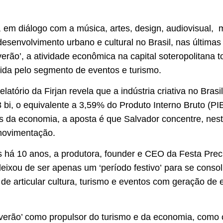
a, em diálogo com a música, artes, design, audiovisual, 
desenvolvimento urbano e cultural no Brasil, nas últim
rão’, a atividade econômica na capital soteropolitana t
ecida pelo segmento de eventos e turismo.
elatório da Firjan revela que a indústria criativa no Bra
bi, o equivalente a 3,59% do Produto Interno Bruto (PI
is da economia, a aposta é que Salvador concentre, nest
 movimentação.
 há 10 anos, a produtora, founder e CEO da Festa Preci
deixou de ser apenas um ‘período festivo’ para se consol
 de articular cultura, turismo e eventos com geração d
erão’ como propulsor do turismo e da economia, como c