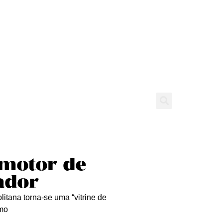
tícias
Entrevistas
Expediente
 motor de
ador
itana torna-se uma “vitrine de
smo