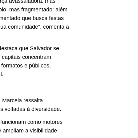
rça avassaladora, mas
plo, mas fragmentado: além
egmentado que busca festas
 sua comunidade”, comenta a
 destaca que Salvador se
s capitais concentram
 formatos e públicos,
l.
, Marcela ressalta
as voltadas à diversidade.
s funcionam como motores
 ampliam a visibilidade