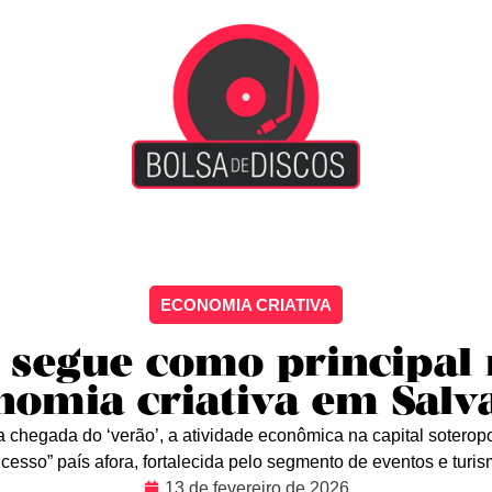
iscão
Entretenimento
Arte Livre
Rockstage
No
ECONOMIA CRIATIVA
 segue como principal
nomia criativa em Salv
hegada do ‘verão’, a atividade econômica na capital soteropol
cesso” país afora, fortalecida pelo segmento de eventos e turi
13 de fevereiro de 2026