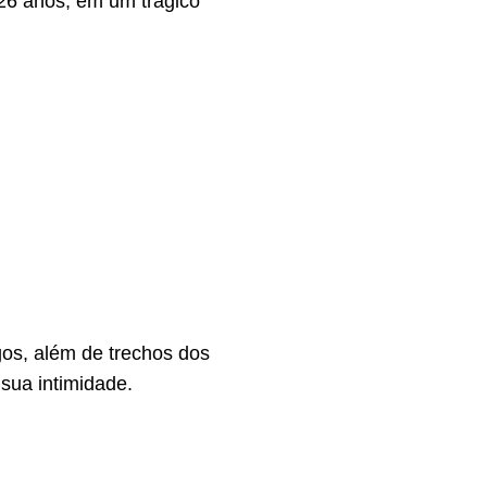
26 anos, em um trágico
os, além de trechos dos
sua intimidade.