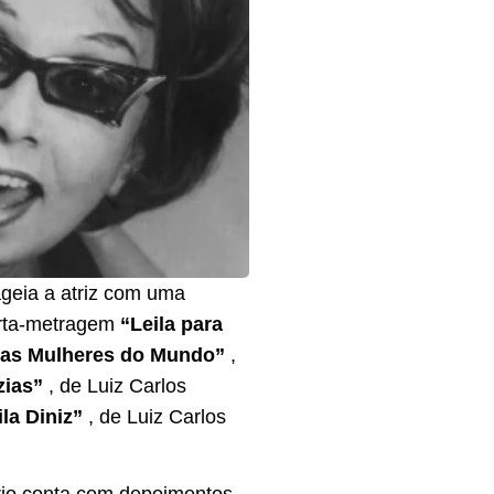
geia a atriz com uma
curta-metragem
“Leila para
 as Mulheres do Mundo”
,
zias”
, de Luiz Carlos
ila Diniz”
, de Luiz Carlos
io conta com depoimentos