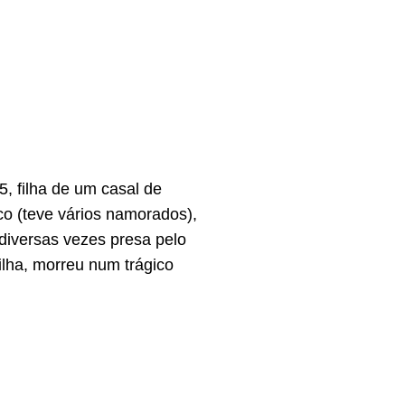
5, filha de um casal de
ico (teve vários namorados),
 diversas vezes presa pelo
ilha, morreu num trágico