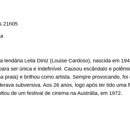
às 21h05
da
la lendária Leila Diniz (Louise Cardoso), nascida em 194
 para ser única e indefinível. Causou escândalo e polêm
na praia) e brilhou como artista. Sempre provocando, foi
derava subversiva. Aos 26 anos, logo após ter tido uma f
ltou de um festival de cinema na Austrália, em 1972.