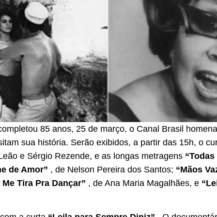
 completou 85 anos, 25 de março, o Canal Brasil homena
sitam sua história. Serão exibidos, a partir das 15h, o 
 Leão e Sérgio Rezende, e as longas metragens
“Todas
e de Amor”
, de Nelson Pereira dos Santos;
“Mãos Va
Me Tira Pra Dançar”
, de Ana Maria Magalhães, e
“Le
 com a curta
“Leila para Sempre Diniz”
. O documentár