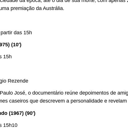
ociedade da época, até o dia de sua morte, com apenas 
 uma premiação da Austrália.
 partir das 15h
75) (10′)
s 15h
gio Rezende
aulo José, o documentário reúne depoimentos de amig
lmes caseiros que descrevem a personalidade e revelam 
o (1967) (90′)
às 15h10