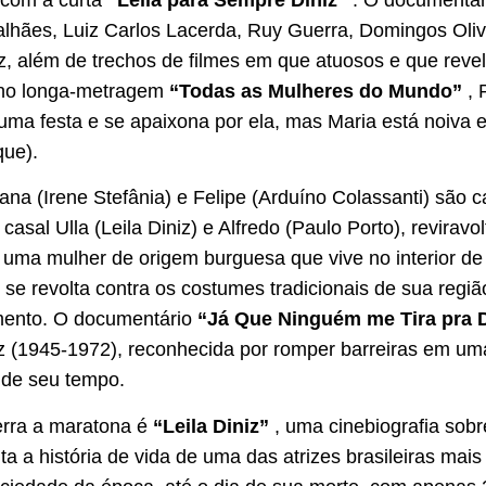
alhães, Luiz Carlos Lacerda, Ruy Guerra, Domingos Olive
riz, além de trechos de filmes em que atuosos e que rev
 no longa-metragem
“Todas as Mulheres do Mundo”
, 
m uma festa e se apaixona por ela, mas Maria está noiva 
que).
ana (Irene Stefânia) e Felipe (Arduíno Colassanti) são
asal Ulla (Leila Diniz) e Alfredo (Paulo Porto), revirav
de uma mulher de origem burguesa que vive no interior d
, se revolta contra os costumes tradicionais de sua reg
mento. O documentário
“Já Que Ninguém me Tira pra 
niz (1945-1972), reconhecida por romper barreiras em u
 de seu tempo.
rra a maratona é
“Leila Diniz”
, uma cinebiografia sobre
a a história de vida de uma das atrizes brasileiras mais