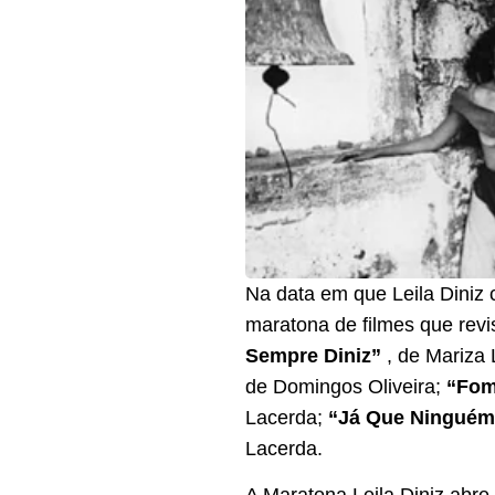
Na data em que Leila Diniz
maratona de filmes que revi
Sempre Diniz”
, de Mariza
de Domingos Oliveira;
“Fom
Lacerda;
“Já Que Ninguém 
Lacerda.
A Maratona Leila Diniz abre