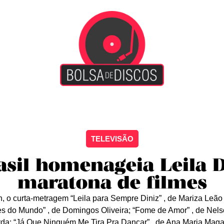
iscão
Entretenimento
Arte Livre
Rockstage
No
TELEVISÃO
asil homenageia Leila 
maratona de filmes
5h, o curta-metragem “Leila para Sempre Diniz” , de Mariza Leã
s do Mundo” , de Domingos Oliveira; “Fome de Amor” , de Nels
rda; “Já Que Ninguém Me Tira Pra Dançar” , de Ana Maria Magalh