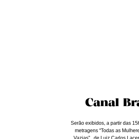
Sobre nós
Curta essa!
Críticas
D
Canal Br
Serão exibidos, a partir das 1
metragens “Todas as Mulhere
Vazias” , de Luiz Carlos Lace