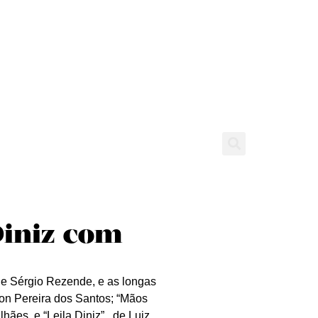
tícias
Entrevistas
Expediente
Diniz com
o e Sérgio Rezende, e as longas
on Pereira dos Santos; “Mãos
ães, e “Leila Diniz” , de Luiz