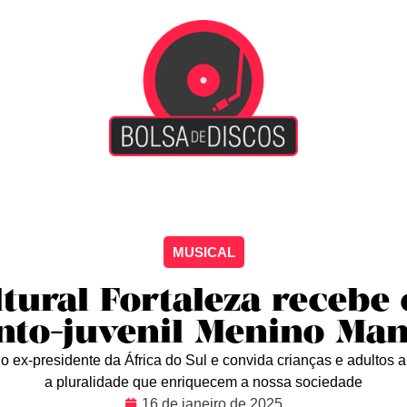
iscão
Entretenimento
Arte Livre
Rockstage
No
MUSICAL
tural Fortaleza recebe
nto-juvenil Menino Ma
do ex-presidente da África do Sul e convida crianças e adultos a
a pluralidade que enriquecem a nossa sociedade
16 de janeiro de 2025