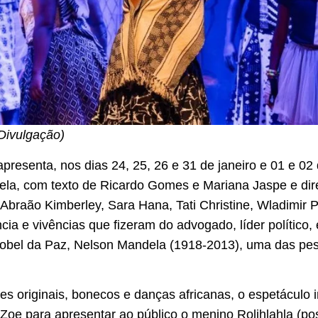
Divulgação)
presenta, nos dias 24, 25, 26 e 31 de janeiro e 01 e 02 
ela, com texto de Ricardo Gomes e Mariana Jaspe e direç
 Abraão Kimberley, Sara Hana, Tati Christine, Wladimir 
ia e vivências que fizeram do advogado, líder político, 
obel da Paz, Nelson Mandela (1918-2013), uma das pes
s originais, bonecos e danças africanas, o espetáculo 
Zoe para apresentar ao público o menino Rolihlahla (po