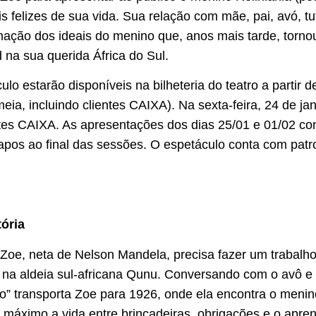
felizes de sua vida. Sua relação com mãe, pai, avó, tut
ação dos ideais do menino que, anos mais tarde, tornou
 na sua querida África do Sul.
lo estarão disponíveis na bilheteria do teatro a partir d
meia, incluindo clientes CAIXA). Na sexta-feira, 24 de j
entes CAIXA. As apresentações dos dias 25/01 e 01/02 co
papos ao final das sessões. O espetáculo conta com pat
ória
o Zoe, neta de Nelson Mandela, precisa fazer um trabalh
a na aldeia sul-africana Qunu. Conversando com o avô 
” transporta Zoe para 1926, onde ela encontra o menino
 máximo a vida entre brincadeiras, obrigações e o apr