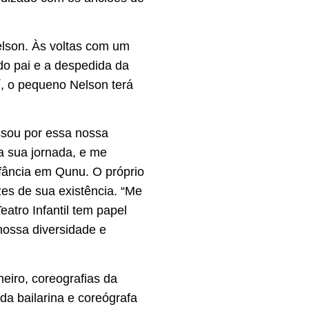
lson. Às voltas com um
do pai e a despedida da
aí, o pequeno Nelson terá
ssou por essa nossa
a sua jornada, e me
nfância em Qunu. O próprio
zes de sua existência. “Me
eatro Infantil tem papel
nossa diversidade e
eiro, coreografias da
da bailarina e coreógrafa