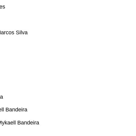
es
arcos Silva
ra
ll Bandeira
Mykaell Bandeira