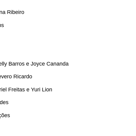
na Ribeiro
os
ielly Barros e Joyce Cananda
evero Ricardo
iel Freitas e Yuri Lion
edes
ções