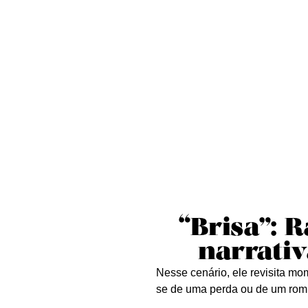
Sobre nós
Curta essa!
Críticas
D
“Brisa”: 
narrati
Nesse cenário, ele revisita mo
se de uma perda ou de um rompim