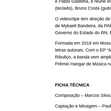
e Pablo Gadelha, e reúne ins
(teclado), Bruno Costa (guit
O videoclipe tem direção de 
de Mykaell Bandeira, da PAR
Governo do Estado do RN, M
Formada em 2018 em Mossoró
letras autorais. Com o EP
“
Ribuliço, a banda vem ampl
Prêmio Hangar de Música na
FICHA TÉCNICA
Composição – Marcos Silva
Captação e Mixagem – Pau