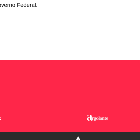
overno Federal.
S