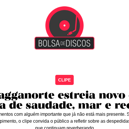
iscão
Entretenimento
Arte Livre
Rockstage
No
CLIPE
Ragganorte estreia novo
va de saudade, mar e r
mentos com alguém importante que já não está mais presente. S
ento, o clipe convida o público a refletir sobre as despedidas
que continuam reverberando