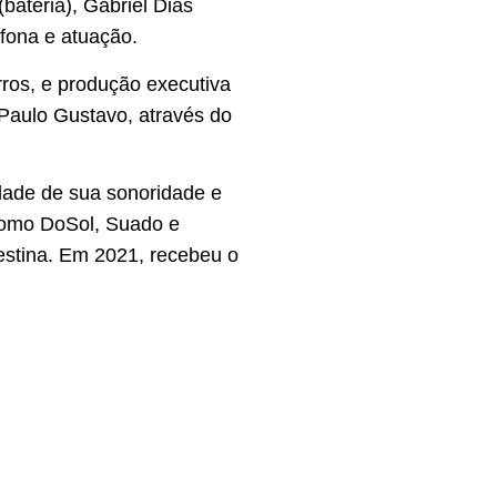
bateria), Gabriel Dias
nfona e atuação.
rros, e produção executiva
 Paulo Gustavo, através do
dade de sua sonoridade e
como DoSol, Suado e
estina. Em 2021, recebeu o