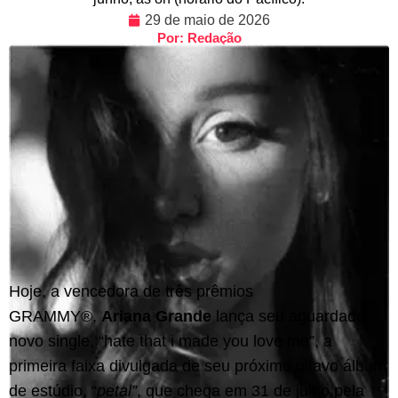
29 de maio de 2026
Por: Redação
Hoje, a vencedora de três prêmios
GRAMMY®,
Ariana Grande
lança seu aguardado
novo single, “hate that i made you love me”, a
primeira faixa divulgada de seu próximo oitavo álbum
de estúdio, “
petal”
, que chega em 31 de julho pela