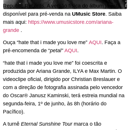
Republic Records. A versão física do álbum já está
disponível para pré-venda na
UMusic Store
. Saiba
mais aqui:
https://www.umusicstore.com/
ariana-
grande
.
Ouça “hate that i made you love me”
AQUI
.
Faça a
pré-encomenda de “
petal”
AQUI
.
“hate that i made you love me” foi coescrita e
produzida por Ariana Grande, ILYA e Max Martin. O
videoclipe oficial, dirigido por Christian Breslauer e
com a direção de fotografia assinada pelo vencedor
do Oscar® Janusz Kaminski, terá estreia mundial na
segunda-feira, 1º de junho, às 8h (horário do
Pacífico).
A turnê
Eternal Sunshine Tour
marca o tão