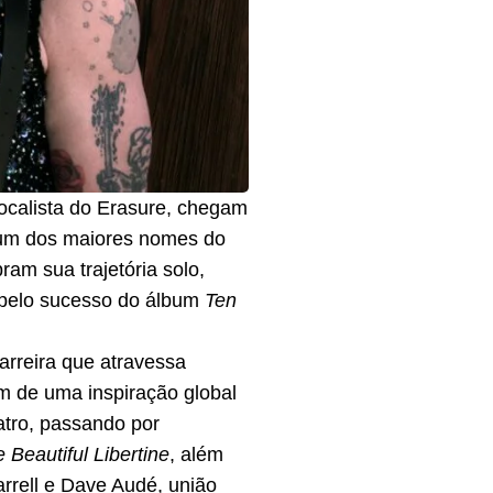
vocalista do Erasure, chegam
o um dos maiores nomes do
am sua trajetória solo,
a pelo sucesso do álbum
Ten
arreira que atravessa
m de uma inspiração global
tro, passando por
 Beautiful Libertine
, além
rrell e Dave Audé, união