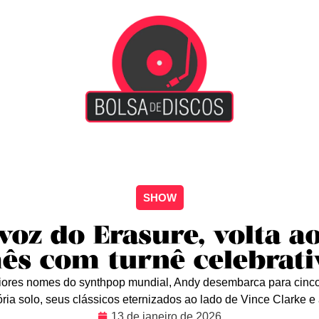
iscão
Entretenimento
Arte Livre
Rockstage
No
SHOW
voz do Erasure, volta ao
ês com turnê celebrati
res nomes do synthpop mundial, Andy desembarca para cinco
ria solo, seus clássicos eternizados ao lado de Vince Clarke e a
13 de janeiro de 2026