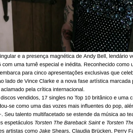
ingular e a presença magnética de Andy Bell, lendário 
26 com uma turnê especial e inédita. Reconhecido com
mbarca para cinco apresentações exclusivas que celebr
ao lado de Vince Clarke e a nova fase artística marcad
aclamado pela crítica internacional.
iscos vendidos, 17 singles no Top 10 britânico e uma c
idou-se como uma das vozes mais influentes do pop, alé
Seu talento multifacetado se estende da música ao tea
s espetáculos
Torsten The Bareback Saint
e
Torsten The
s artistas como Jake Shears, Claudia Brücken, Perry Fa