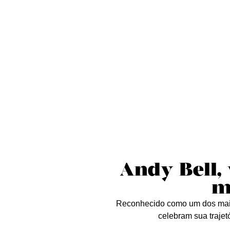
Sobre nós
Curta essa!
Críticas
D
Andy Bell, 
m
Reconhecido como um dos maio
celebram sua trajetó