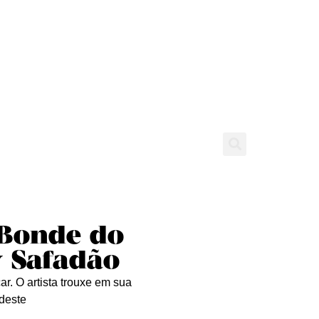
tícias
Entrevistas
Expediente
 Bonde do
y Safadão
r. O artista trouxe em sua
rdeste