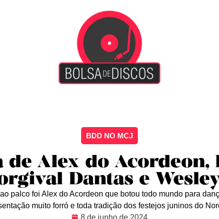
iscão
Entretenimento
Arte Livre
Rockstage
No
BDD NO MCJ
 de Alex do Acordeon,
Dorgival Dantas e Wesle
r ao palco foi Alex do Acordeon que botou todo mundo para dança
entação muito forró e toda tradição dos festejos juninos do No
8 de junho de 2024