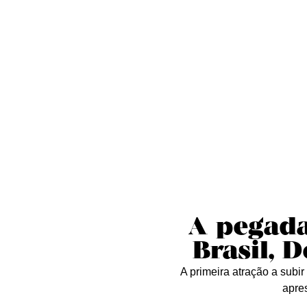
Sobre nós
Curta essa!
Críticas
D
A pegada
Brasil, 
A primeira atração a subi
apres