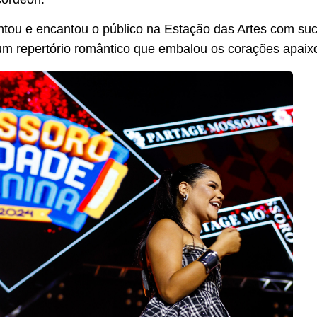
ntou e encantou o público na Estação das Artes com s
um repertório romântico que embalou os corações apaix