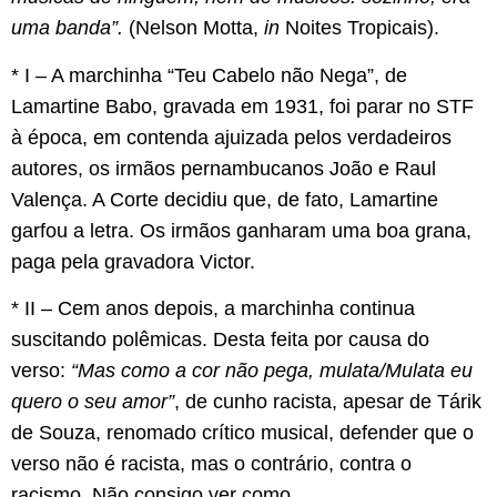
uma banda”.
(Nelson Motta,
in
Noites Tropicais).
* I – A marchinha “Teu Cabelo não Nega”, de
Lamartine Babo, gravada em 1931, foi parar no STF
à época, em contenda ajuizada pelos verdadeiros
autores, os irmãos pernambucanos João e Raul
Valença. A Corte decidiu que, de fato, Lamartine
garfou a letra. Os irmãos ganharam uma boa grana,
paga pela gravadora Victor.
* II – Cem anos depois, a marchinha continua
suscitando polêmicas. Desta feita por causa do
verso:
“Mas como a cor não pega, mulata/Mulata eu
quero o seu amor”
, de cunho racista, apesar de Tárik
de Souza, renomado crítico musical, defender que o
verso não é racista, mas o contrário, contra o
racismo. Não consigo ver como.