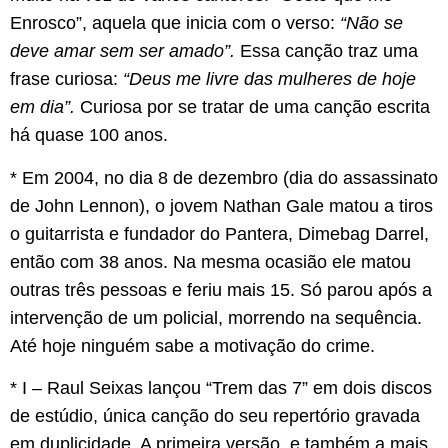
Enrosco”, aquela que inicia com o verso:
“Não se
deve amar sem ser amado”.
Essa canção traz uma
frase curiosa:
“Deus me livre das mulheres de hoje
em dia”.
Curiosa por se tratar de uma canção escrita
há quase 100 anos.
* Em 2004, no dia 8 de dezembro (dia do assassinato
de John Lennon), o jovem Nathan Gale matou a tiros
o guitarrista e fundador do Pantera, Dimebag Darrel,
então com 38 anos. Na mesma ocasião ele matou
outras três pessoas e feriu mais 15. Só parou após a
intervenção de um policial, morrendo na sequência.
Até hoje ninguém sabe a motivação do crime.
* I – Raul Seixas lançou “Trem das 7” em dois discos
de estúdio, única canção do seu repertório gravada
em duplicidade. A primeira versão, e também a mais